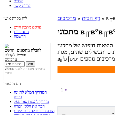
אודות
יצירת קשר
» в╓в
דף הבית
»
מרכיבים
לוח בקרה אישי
פרסם מתכון חדש
в╓в°в╓в° в░в
התחברות
הרשמה
תוצאות חיפוש של מתכוני в╓в°в╓в° в░в⌠в∙в²: בעמוד הבא
לקבלת מתכונים
בשילים שונים, מסוג в╓в°в╓в°
במייל:
פרטיותך מובטחת. לא נחשוף את
פרטיך.
חם מהמגזין
1
»
המדריך המלא לתזונה
נכונה
מדריך להכנת סוגי קפה
הכר את חלקי הפרה
מורה נבוכים לסוגי תבלינים