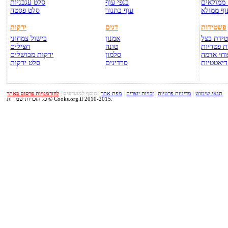
ממולאים
כנפי עוף
סלט עגבניות
וף ממולא
עוף בתנור
סלט פסטה
פשטידות
דגים
ירקות
ידת בצל
אמנון
בישול צמחוני
 פטריות
טונה
חצילים
חי אדמה
סלמון
ירקות מבושלים
דיאטטיות
סרדינים
סלט ירקות
תנאי שימוש
|
מדיניות פרטיות
|
זכויות יוצרים
|
מפת אתר
|
הוסף למועדפים
|
להזדמנויות פרסום באתר
כל הזכויות שמורות © Cooks.org.il 2010-2015.