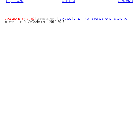
יאטטיות
סרדינים
סלט ירקות
תנאי שימוש
|
מדיניות פרטיות
|
זכויות יוצרים
|
מפת אתר
|
הוסף למועדפים
|
להזדמנויות פרסום באתר
כל הזכויות שמורות © Cooks.org.il 2010-2015.