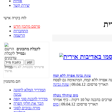
אודות
יצירת קשר
לוח בקרה אישי
ית
פרסם מתכון חדש
התחברות
הרשמה
לקבלת מתכונים
במייל:
פרטיותך מובטחת. לא נחשוף את
פרטיך.
עוגת גבינה אפויה ללא קמח
חם מהמגזין
תאריך פרסום: 09.04.12 |
עוגת גבינה
המדריך המלא לתזונה
נכונה
מוס שוקולד נוטלה
מדריך להכנת סוגי קפה
הכר את חלקי הפרה
תאריך פרסום: 09.04.12 |
מוס
מורה נבוכים לסוגי