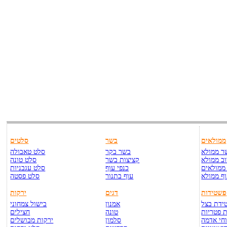
ממולאים
בשר
סלטים
ר ממולא
בשר בקר
סלט טאבולה
ב ממולא
קציצות בשר
סלט טונה
ממולאים
כנפי עוף
סלט עגבניות
ף ממולא
עוף בתנור
סלט פסטה
פשטידות
דגים
ירקות
ידת בצל
אמנון
בישול צמחוני
 פטריות
טונה
חצילים
חי אדמה
סלמון
ירקות מבושלים