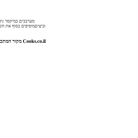
מערבבים במיקסר גיט
מקור המתכון: אתר המתכונים, האוכל והבישול Cooks.co.il