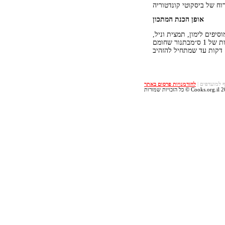
רוח של ביסקוטי קונדטוריה
אופן הכנת המתכון
יפים לימון, תמצית וניל,
וביציםמוסיפים בסוף את השקדיםמגלגלים את הבצק לנקניק. מקפיאים.פורסים עם סכין חדה את הנקניק לפרוסות של 1 ס״מבתנור שחומם
 למועדפים
|
להזדמנויות פרסום באתר
ת © Cooks.org.il 2010-2015.