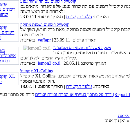
קוקטייל רימונים עם תה שחור נענע
נת קוקטייל רימונים עם תה שחור נענע של פומפדור. מתאים גם
לארוחת ערב ראש השנה!
באדיבות:
גילעד תקשורת
| תאריך פרסום: 23.09.11
קוקטייל רימונים ושמנת מתוקה
הכנת קוקטייל רימונים ושמנת מתוקה, מאת ברק חורש, השף של
מחלבות טרה.
| תאריך פרסום: 23.09.11
yaffapr
באדיבות:
משקה אשכוליות תפוזי דם ולמונצ'לו
אשכוליות ותפוזי דם ולימונצלו, מתכון נהדר
ללילות הקיץ החמים ולא לנוהגים.
| תאריך פרסום: 26.05.11
lemon3.co.il
באדיבות:
קוקטייל XL Collins
קוקטייל XL Collins, המתאים למי שאוהב את משקאות הספיריט הלבנים.
חזק, אנרגטי ומשכר.
באדיבות:
גילעד תקשורת
| תאריך פרסום: 18.02.11
כויות יוצרים (Report This Page)
» ואן גוך אננס