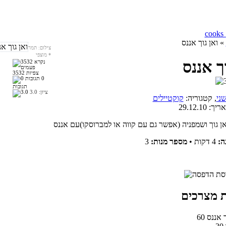
» ואן גוך אננס
צילום: תמר
*
מוצפי
וך אננס
3532 צפיות
0
תגובות
ציון:
3.0
ני
, קטגוריה:
קוקטיילים
אריך:
29.12.10
ה:
4 דקות
•
מספר מנות:
3
וך אננס