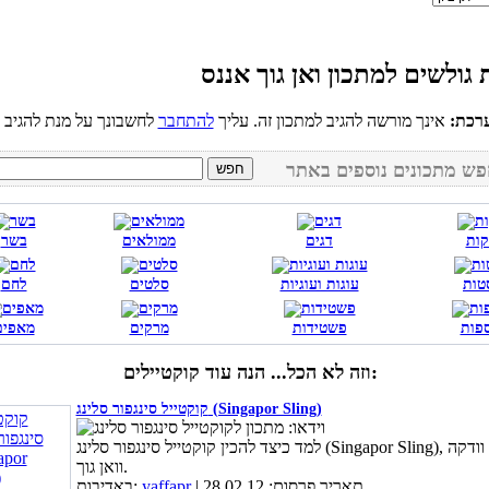
רכת:
אינך מורשה להגיב למתכון זה. עליך
להתחבר
קות
דגים
ממולאים
בשר
טות
עוגות ועוגיות
סלטים
לחם
פות
פשטידות
מרקים
מאפים
וזה לא הכל... הנה עוד קוקטיילים:
קוקטייל סינגפור סלינג (Singapor Sling)
למד כיצד להכין קוקטייל סינגפור סלינג (Singapor Sling), באדיבות וודקה
וואן גוך.
| תאריך פרסום: 28.02.12
yaffapr
באדיבות: