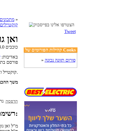
»
cooks מתכונים
קוקטיילים
Tweet
ואן ג
קהילות הפורומים של Cooks
באדיבות:
ש
פורום תזונה נכונה
»
פורסם בת
קוקטייל ואן גוך ושמפניה (אפשר גם עם קווה או למברוסקו)עם אננס.
משך ההכנ
הדפסה
רשימת מצרכים:
60 מ"ל ואן ג