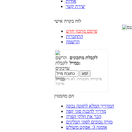
אודות
יצירת קשר
לוח בקרה אישי
פרסם מתכון חדש
התחברות
הרשמה
לקבלת מתכונים
במייל:
פרטיותך מובטחת. לא נחשוף את
פרטיך.
חם מהמגזין
המדריך המלא לתזונה נכונה
מדריך להכנת סוגי קפה
הכר את חלקי הפרה
מורה נבוכים לסוגי תבלינים
אומגה 3: אפקט משולש