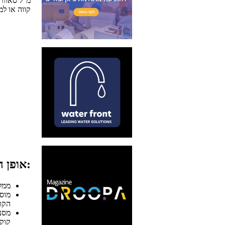
30 מ"ל סאוור
קווה או ל
אופן ההכנה:
ממלאים בק
מוס
הקר
קוקט