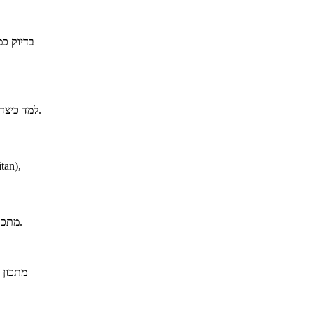
למד כיצד להכין וודקה מרטיני כמו של ג'יימס בונד, באדיבות וודקה וואן גוך.
מתכון להכנת קוקטייל חליטה מרוקאית ועלי נענע ומנטה של פומפדור.
מתכון 