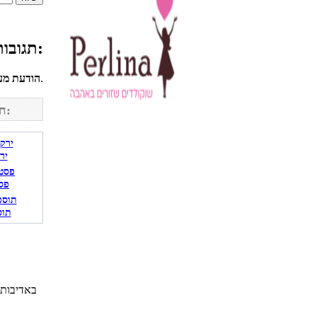
תגובות גולשים למתכון ואן גוך אננס:
לחשבונך על מנת להגיב.
הודעת מע
חפש מתכונים נוספים באתר:
יר
פס
תוס