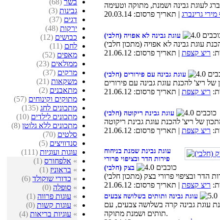
בשר
(68)
גבינות
(3)
מירי גרינברג
| תאריך פרסום: 20.03.14
דגים
(37)
ירקות
(48)
עוגת גבינה לא אפויה (חלבי)
כבושים
(12)
לחם
(11)
ת:
ריצ קצפת
| תאריך פרסום: 21.06.12
מאפים
(52)
ממולאים
(23)
מרקים
(37)
עוגת גבינה עם פירורים (חלבי)
משקאות
(21)
מתאבנים
(2)
ת:
ריצ קצפת
| תאריך פרסום: 21.06.12
מתוקים וקינוחים
(57)
מתכונים לחג
(135)
עוגת גבינת ריקוטה (חלבי)
מתכונים לילדים
(10)
מתכונים ללא גלוטן
(8)
ת:
ריצ קצפת
| תאריך פרסום: 21.06.12
סלטים
(70)
סנדוויצים
(5)
עוגת גבינת שמנת בניחוח
עוגות ועוגיות
(111)
פירות הדר ובציפוי פרורי
»
אלפחורס
(1)
בצק (חלבי)
»
בראוניז
(1)
»
כדורי שוקולד
(6)
ת:
ריצ קצפת
| תאריך פרסום: 21.06.12
»
סופלה
(0)
»
עוגות פרווה
(1)
עוגת גבינה ותותים בשלושה צבעים
ת עוגת גבינה קרה בשלושה צבעים, עם
»
עוגות קשות
(0)
תותים ושמנת מתוקה.
»
עוגיות בריאות
(4)