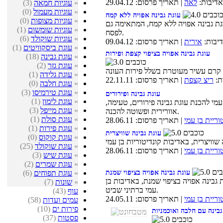
דיבות:
לאה
| תאריך פרסום: 29.04.12
»
עוגיות חמאה
(3)
»
עוגיות מעמול
(0)
עוגת גבינה אפויה ללא קמח
»
עוגיות מצופות
(0)
גת גבינה אפויה ללא קמח, המתאימה גם
»
עוגיות שומשום
(1)
לפסח.
»
עוגיות שוקולד
(6)
יבות:
אירית
| תאריך פרסום: 09.04.12
»
עוגת ביסקוויטים
(1)
עוגת גבינה אפויה בציפוי קצפת ופירות
»
עוגת גבינה
(18)
»
עוגת גזר
(2)
»
עוגת גלידה
(1)
ת:
ריצ קצפת
| תאריך פרסום: 22.11.11
»
עוגת חלבה
(0)
»
עוגת טירמיסו
(3)
עוגת גבינה ופירורים
»
עוגת לימון
(1)
עמי להכנת עוגת גבינה פירורים, טעימה,
»
עוגת מייפל
(3)
אוורירית ופשוטה להכנה.
»
עוגת סולת
(1)
וריית בן עמי
| תאריך פרסום: 28.06.11
»
עוגת פירות
(1)
עוגת גבינה שוויצרית
»
עוגת קוקוס
(0)
»
עוגת שוקולד
(25)
וריית בן עמי
| תאריך פרסום: 28.06.11
»
עוגת שיש
(3)
»
עוגת שמרים
(2)
»
עוגת תפוחים
(6)
עוגת גבינה אפויה בציפוי שמנת
 גבינה אפויה בציפוי שמנת, באדיבות בן
»
שונות
(7)
עמי ברתיני שביט.
עוף
(43)
וריית בן עמי
| תאריך פרסום: 24.05.11
עמים ועדות
(58)
פירות ים
(10)
גבינה עם חלבה ואוכמניות
פסטות
(37)