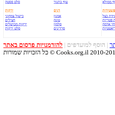
ף ממולא
עוף בתנור
סלט פסטה
שטידות
דגים
ירקות
דת בצל
אמנון
בישול צמחוני
 פטריות
טונה
חצילים
חי אדמה
סלמון
ירקות מבושלים
יאטטיות
סרדינים
סלט ירקות
ר
|
הוסף למועדפים
|
להזדמנויות פרסום באתר
זכויות שמורות © Cooks.org.il 2010-2015.