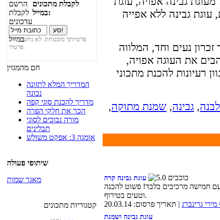
 מעוגת גבינה אפויה, עוגת
לקבלת מתכונים
 עוגת גבינה ללא אפייה
במייל:
פרטיותך מובטחת. לא נחשוף את
זכרון נעים וחד, המלווה
פרטיך.
בים את העוגה אפויה,
חם מהמגזין
ן רעיונות להכנת מתכוני
המדריך המלא לתזונה
נכונה
מדריך להכנת סוגי קפה
לבנה
,
גבינה
,
שמנת מתוקה
,
הכר את חלקי הפרה
מורה נבוכים לסוגי
תבלינים
אומגה 3: אפקט משולש
שיתופי פעולה
עוגת גבינה קרה
מאגר שמות
עם חמישה מרכיבים בלבד! פשוט להכנה
וטעים בטירוף.
מירי גרינברג
| תאריך פרסום: 20.03.14
קטגוריות מתכונים
עוגת גבינה ושמנת