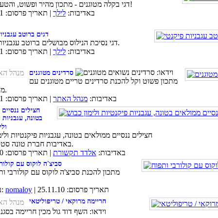
דגי בקלה מטוגנים - מתכון מהיר ופשוט, והטעם גן עדן!
באדיבות:
לילך
| תאריך פרסום: 06.01.11
דגים ברוטב עגבניו
דגי נסיכת הנילוס מבושלים ברוטב עגבניות פיקנטי.
באדיבות:
לילך
| תאריך פרסום: 02.01.11
סרדינים מטוגנים
מתכון פשוט וקל להכנת סרדינים טריים מטוגנים עם
מעט קמח.
באדיבות:
מנהל האתר
| תאריך פרסום: 01.01.11
חצילים ננסיים 
בטונה, עגבניות 
ולי
חצילים ננסיים ממולאים בטונה, עגבניות פיקנטיות ולימ
באדיבות חברת טונה סטארקיסט.
באדיבות:
אלדד תקשורת
| תאריך פרסום: 28.12.10
סביצ'ה לוקוס עם קולור
מתכון להכנת סביצ'ה לוקוס עם קולורבי ות
| תאריך פרסום: 25.11.10
nomaloy
באדיבות:
חריימה מרוקאי / טריפוליטאי