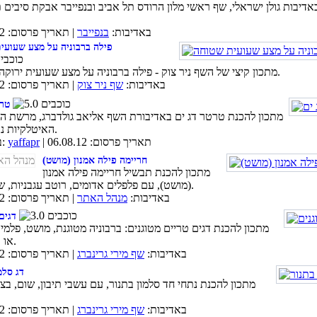
אדיבות גולן ישראלי, שף ראשי מלון הרודס תל אביב ובנפייבר אבקת סיבים ת
באדיבות:
בנפייבר
| תאריך פרסום: 07.09.12
פילה ברבוניה על מצע שעועי
מתכון קיצי של השף ניר צוק - פילה ברבוניה על מצע שעועית ירוקה שטוחה.
באדיבות:
שף ניר צוק
| תאריך פרסום: 26.08.12
טרט
מתכון להכנת טרטר דג ים באדיבורת השף אליאב גולדברג, מרשת ה
האיטלקיות נובה ג'ויה.
| תאריך פרסום: 06.08.12
yaffapr
באדיבות:
חריימה פילה אמנון (מושט)
מתכון להכנת תבשיל חריימה פילה אמנון
(מושט), עם פלפלים אדומים, רוטב עגבניות, שום ובצל.
באדיבות:
מנהל האתר
| תאריך פרסום: 17.03.12
דגים
מתכון להכנת דגים טריים מטוגנים: ברבוניה מטוגנת, מושט, פלמי
או אדמונית.
באדיבות:
שף מירי גרינברג
| תאריך פרסום: 10.03.12
דג סלמ
מתכון להכנת נתחי חד סלמון בתנור, עם עשבי תיבון, שום, בצ
באדיבות:
שף מירי גרינברג
| תאריך פרסום: 10.03.12