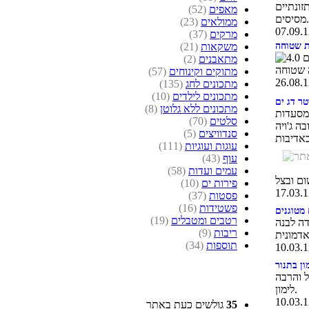
זונתיים
מאפים
(52)
מסיסים.
ממולאים
(23)
מרקים
(37)
משקאות
(21)
ת שטוחה
מתאבנים
(2)
מתוקים וקינוחים
(57)
מתכונים לחג
(135)
מתכונים לילדים
(10)
ר דג ים
מתכונים ללא גלוטן
(8)
מסעדות
סלטים
(70)
סנדוויצים
(5)
עוגות ועוגיות
(111)
עוף
(43)
עמים ועדות
(58)
פירות ים
(10)
פסטות
(37)
פשטידות
(16)
 מטוגנים
רטבים ומטבלים
(19)
דה לבנה
ריבות
(9)
תוספות
(34)
ון בתנור
ל והרבה
לימון.
35
גולשים כעת באתר