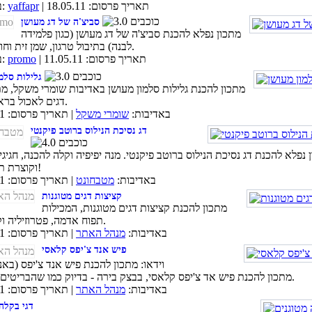
| תאריך פרסום: 18.05.11
yaffapr
באדיבות:
סביצ'ה של דג מעושן
מתכון נפלא להכנת סביצ'ה של דג מעושן (כגון פלמידה
לבנה) בתיבול טרגון, שמן זית וחומץ בן יין.
| תאריך פרסום: 11.05.11
promo
באדיבות:
גלילות סלמ
מתכון להכנת גלילות סלמון מעושן באדיבות שומרי משקל, מ
דגים לאכול בראש שקט.
באדיבות:
שומרי משקל
| תאריך פרסום: 15.04.11
דג נסיכת הנילוס ברוטב פיקנטי
 נפלא להכנת דג נסיכת הנילוס ברוטב פיקנטי. מנה יפיפיה וקלה להכנה, חגיגי
וקוצרת תשבוחות!
באדיבות:
מטבחונט
| תאריך פרסום: 11.04.11
קציצות דגים מטוגנות
מתכון להכנת קציצות דגים מטוגנות, המכילות
תפוח אדמה, פטרוזיליה וקישואים.
באדיבות:
מנהל האתר
| תאריך פרסום: 21.03.11
פיש אנד צ'יפס קלאסי
מתכון להכנת פיש אד צ'יפס קלאסי, בבצק בירה - בדיוק כמו שהבריטים אוהבים.
באדיבות:
מנהל האתר
| תאריך פרסום: 26.02.11
דגי בקלה