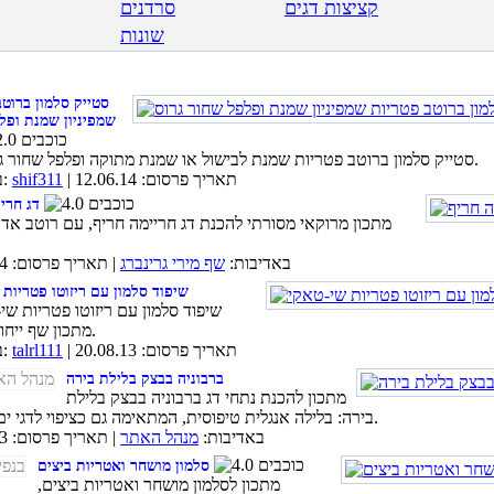
קציצות דגים
סרדנים
שונות
סטייק סלמון ברוטב
שמפיניון שמנת ופל
סטייק סלמון ברוטב פטריות שמנת לבישול או שמנת מתוקה ופלפל שחור גרוס טרי.
| תאריך פרסום: 12.06.14
shif311
באדיבות:
דג חרי
מתכון מרוקאי מסורתי להכנת דג חריימה חריף, עם רוטב אד
באדיבות:
שף מירי גרינברג
| תאריך פרסום: 10.03.14
שיפוד סלמון עם ריזוטו פטריות
שיפוד סלמון עם ריזוטו פטריות שי-
מתכון שף ייחודי פרווה.
| תאריך פרסום: 20.08.13
talrl111
באדיבות:
ברבוניה בבצק בלילת בירה
מתכון להכנת נתחי דג ברבוניה בבצק בלילת
בירה: בלילה אנגלית טיפוסית, המתאימה גם כציפוי לדגי ים אחרים.
באדיבות:
מנהל האתר
| תאריך פרסום: 26.01.13
סלמון מושחר ואטריות ביצים
מתכון לסלמון מושחר ואטריות ביצים,