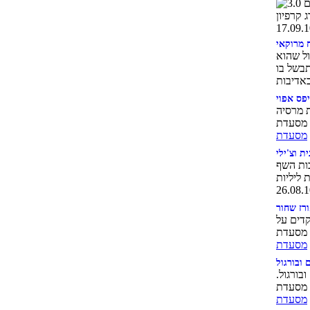
ח מרוקאי
ול שהוא
פס אפוי
ת מרסיה
ת וצ'ילי
בות השף
רז שחור
קדים על
 ובורגול
בורגול.