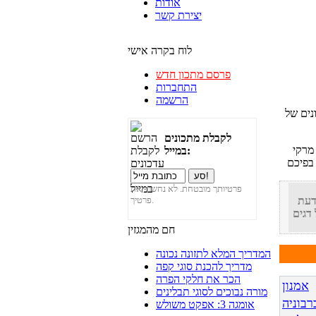
אודות
יצירת קשר
לוח בקרה אישי
פרסם מתכון חדש
התחברות
הרשמה
נים של
לקבלת מתכונים
 מרקי
במייל:
פרטיותך מובטחת. לא נחשוף את
פרטיך.
דעת
חם מהמגזין
המדריך המלא לתזונה נכונה
מדריך להכנת סוגי קפה
הכר את חלקי הפרה
אמנון
מורה נבוכים לסוגי תבלינים
רבוניה
אומגה 3: אפקט משולש