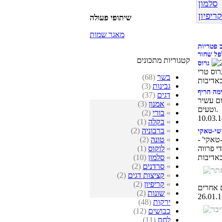
סלמון
קריפיון
שיתופי פעולה
מאגר שמות
 פטריות
פל שחור
קטגוריות מתכונים
גרוס
בשר
(68)
גבינות
(3)
ימה חריף
דגים
(37)
ום עשיר
»
אמנון
(3)
וטעים.
»
בורי
(2)
»
בקלה
(1)
»
ברבוניה
(2)
 שי-טאקי
»
טונה
(2)
טאקי' -
»
לוקוס
(1)
»
סלמון
(10)
»
סרדנים
(2)
»
קציצות דגים
(2)
»
קריפיון
(2)
»
שונות
(2)
ירקות
(48)
כבושים
(12)
לחם
(11)