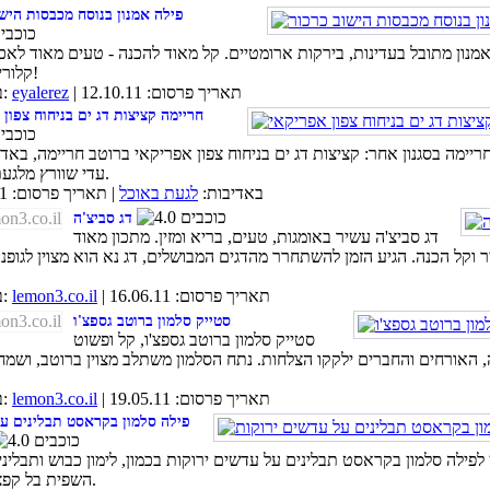
פילה אמנון בנוסח מכבסות הישו
אמנון מתובל בעדינות, בירקות ארומטיים. קל מאוד להכנה - טעים מאוד לאכי
קלוריות ממש!
| תאריך פרסום: 12.10.11
eyalerez
באדיבות:
חריימה קציצות דג ים בניחוח צפון
ריימה בסגנון אחר: קציצות דג ים בניחוח צפון אפריקאי ברוטב חריימה, באד
עדי שוורץ מלגעת באוכל.
באדיבות:
לגעת באוכל
| תאריך פרסום: 12.09.11
דג סביצ'ה
דג סביצ'ה עשיר באומגות, טעים, בריא ומזין. מתכון מאוד
 וקל הכנה. הגיע הזמן להשתחרר מהדגים המבושלים, דג נא הוא מצוין לגופנו
| תאריך פרסום: 16.06.11
lemon3.co.il
באדיבות:
סטייק סלמון ברוטב גספצ'ו
סטייק סלמון ברוטב גספצ'ו, קל ופשוט
 האורחים והחברים ילקקו הצלחות. נתח הסלמון משתלב מצוין ברוטב, ושמ
| תאריך פרסום: 19.05.11
lemon3.co.il
באדיבות:
פילה סלמון בקראסט תבלינים ע
לפילה סלמון בקראסט תבלינים על עדשים ירוקות בכמון, לימון כבוש ותבלינ
השפית בל קפצן לסוגת.