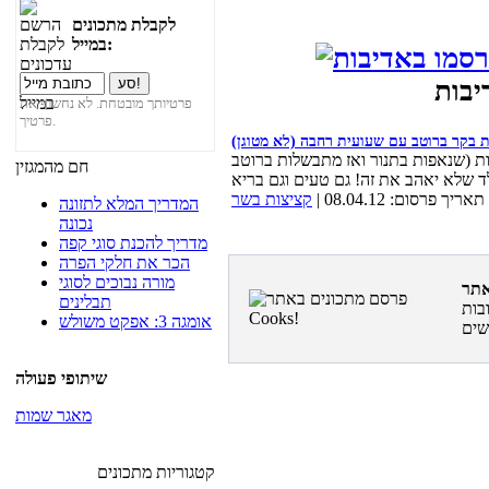
לקבלת מתכונים
במייל:
פרטיותך מובטחת. לא נחשוף את
פרטיך.
ת בקר ברוטב עם שעועית רחבה (לא מטוגן)
ות (שנאפות בתנור ואז מתבשלות ברוטב
חם מהמגזין
תאריך פרסום: 08.04.12 |
קציצות בשר
המדריך המלא לתזונה
נכונה
מדריך להכנת סוגי קפה
הכר את חלקי הפרה
מורה נבוכים לסוגי
תבלינים
בות
אומגה 3: אפקט משולש
שיתופי פעולה
מאגר שמות
קטגוריות מתכונים