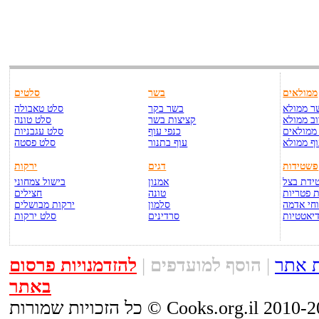
ממולאים
בשר
סלטים
ר ממולא
בשר בקר
סלט טאבולה
ב ממולא
קציצות בשר
סלט טונה
ממולאים
כנפי עוף
סלט עגבניות
ף ממולא
עוף בתנור
סלט פסטה
פשטידות
דגים
ירקות
ידת בצל
אמנון
בישול צמחוני
 פטריות
טונה
חצילים
חי אדמה
סלמון
ירקות מבושלים
יאטטיות
סרדינים
סלט ירקות
 אתר
|
הוסף למועדפים
|
להזדמנויות פרסום
באתר
יות שמורות © Cooks.org.il 2010-2015.