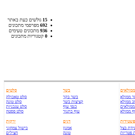
15
גולשים כעת באתר
692
מפרסמי מתכונים
936
מתכונים טעימים
0
קטגוריות מתכונים
מולאים
בשר
סלטים
 ממולא
בשר בקר
סלט טאבולה
ב ממולא
קציצות בשר
סלט טונה
ממולאים
כנפי עוף
סלט עגבניות
ף ממולא
עוף בתנור
סלט פסטה
שטידות
דגים
ירקות
דת בצל
אמנון
בישול צמחוני
 פטריות
טונה
חצילים