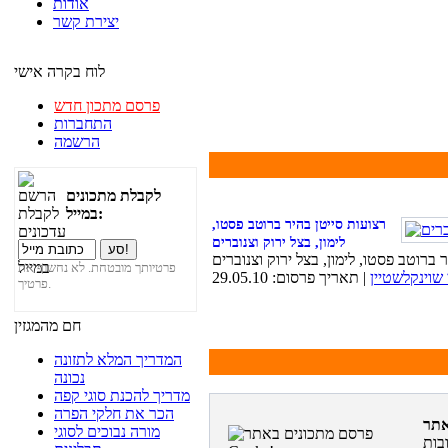
אודות
יצירת קשר
לוח בקרה אישי
פרסם מתכון חדש
התחברות
הרשמה
לקבלת מתכונים
במייל:
רצועות סייטן בהיר ברוטב פסטו,
לימון, בצל ירוק וצנוברים
פרטיותך מובטחת. לא נחשוף את
 שוינקלשטיין
| תאריך פרסום: 29.05.10
פרטיך.
חם מהמגזין
המדריך המלא לתזונה
נכונה
מדריך להכנת סוגי קפה
הכר את חלקי הפרה
מורה נבוכים לסוגי
בות