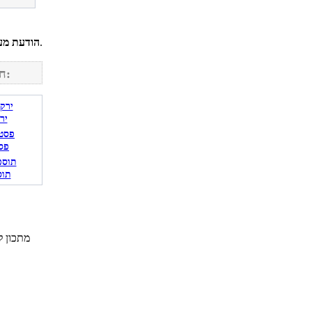
לחשבונך על מנת להגיב.
הודעת מע
חפש מתכונים נוספים באתר:
יר
פס
תוס
מתכון ל