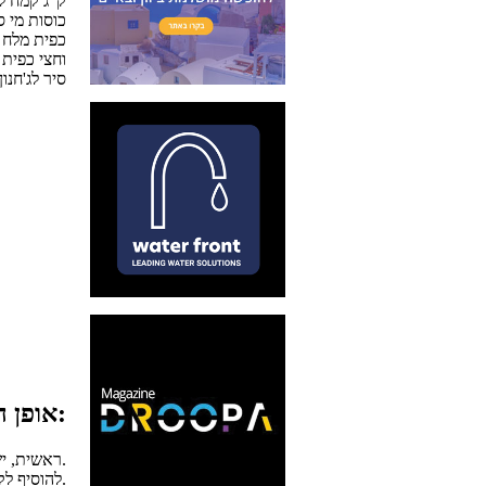
1 ק"ג קמח ל
3 כוסות מי 
1 כפית מלח
1 וחצי כפי
סיר לג'חנון
אופן ההכנה:
ראשית, יש לנפות את הקמח וליצור ממנו גומה.
להוסיף לקמח המנופה מלח, מי סודה וסוכר. ללוש את תערובת הבצק היטב.