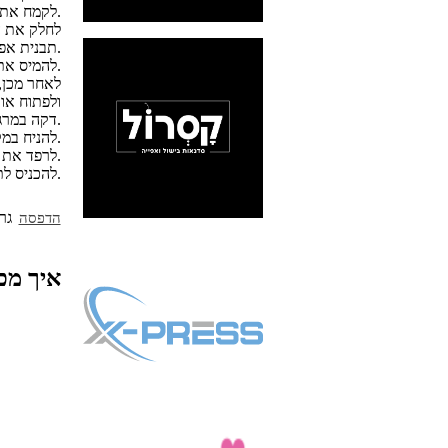
לקמח את משטח העבודה וללוש את התערובת עד לקבלת בצק אחיד וחלק.
תבנית אפייה מקומחת קלות.
להמיס את כל המרגרינה על אש נמוכה.
לאחר מכן,
ולפתוח או
דקה במרגרינה – כשאת החלק המוכן מגלגלים. להמשיך כך עם כל הכדורים.
להניח במקרר, עטוף בניילון נצמד, למשך כשעתיים לפחות.
לרפד את הסיר בנייר כסף ולהניח את הג'חנונים.
להכניס לתנור שחומם מראש למשך כל הלילה בחום בינוני-נמוך של כ-120 מעלות.
הדפסה
איך מכי