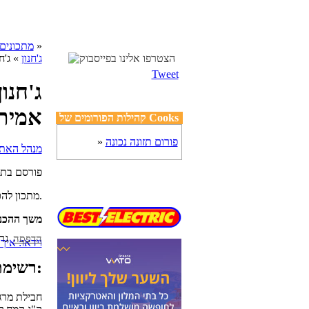
»
cooks מתכונים
ג'חנון
» ג'חנ
Tweet
ג'חנון
אמית
קהילות הפורומים של Cooks
פורום תזונה נכונה
»
פורסם בת
מתכון להכנת ג'חנון תימני אמיתי, מרגרינה וקמח לבן.
משך ההכנ
הדפסה
וידאו: איך 
רשימת מצרכים:
1 חבילת מר