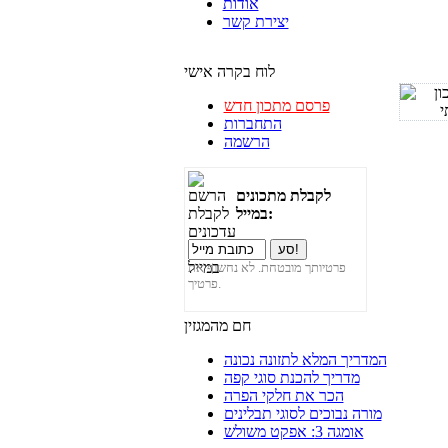
אודות
יצירת קשר
לוח בקרה אישי
פרסם מתכון חדש
התחברות
הרשמה
לקבלת מתכונים
במייל:
פרטיותך מובטחת. לא נחשוף את
פרטיך.
חם מהמגזין
המדריך המלא לתזונה נכונה
מדריך להכנת סוגי קפה
הכר את חלקי הפרה
מורה נבוכים לסוגי תבלינים
אומגה 3: אפקט משולש