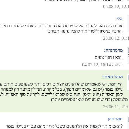
טלי
אני רוצה מאוד להודות על שפירסת את הסרטון הזה אחרי שהסתבכתי כ
הרבה בניסיון ללמוד איך להכין גחנון, תבורכי.
מהמהנההנ
יצא ג'חנון טעים.
04.02.12, בשעה 16:14
מנהל האתר
היי תמר, יש שאומרים שהג'חנונים יוצאים רכים יותר כשעוטפים אותם ע
ניילון נצמד (יש גם שאומרים הפוך). בכל מקרה, הניילון מיועד רק למנוחה 
לזמן האפייה (הוא יימס). הנה טיפ שכדאי ליישם: לקראת סוף האפייה, לש
תמר כהן
האם מותר לאפות את הג'חנונים כשכל אחד מהם עטוף בניילון נצמד?