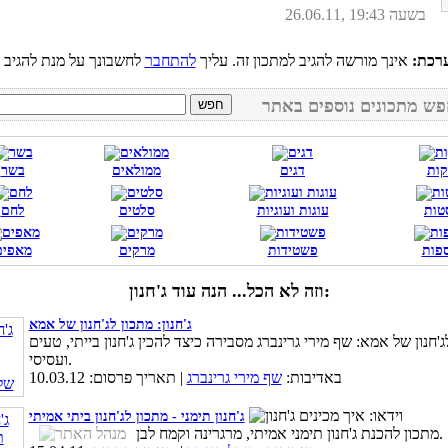
26.06.11, בשעה 19:43
רכת:
אינך מורשה להגיב למתכון זה. עליך
להתחבר
קות
דגים
ממולאים
בשר
טות
עוגות ועוגיות
סלטים
לחם
פות
פשטידות
מרקים
מאפים
וזה לא הכל... הנה עוד ג'חנון:
ג'חנון: מתכון לג'חנון של אמא
ג'חנון של אמא: שף מירי גרינברג מסבירה כיצד להכין ג'חנון בייתי, טעים
ועסיסי.
באדיבות:
שף מירי גרינברג
| תאריך פרסום: 10.03.12
ג'חנון תימני - מתכון לג'חנון ביתי אמיתי
מתכון להכנת ג'חנון תימני אמיתי, מרגרינה וקמח לבן.