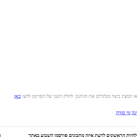
או המציג כיצד מגלגלים את הג'חנון. לחלק השני של הסרטון לחצו
כאן
נה
מי סודה