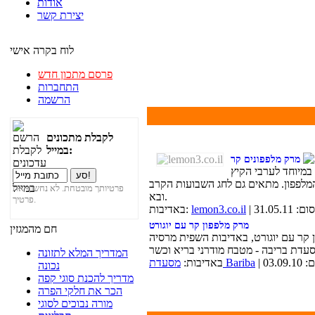
אודות
יצירת קשר
לוח בקרה אישי
פרסם מתכון חדש
התחברות
הרשמה
לקבלת מתכונים
במייל:
מרק מלפפונים קר
במיוחד לערבי הקיץ
המלפפון. מתאים גם לחג השבועות הקרב
פרטיותך מובטחת. לא נחשוף את
ובא.
פרטיך.
31.05.1
lemon3.co.il
באדיבות:
מרק מלפפון קר עם יוגורט
חם מהמגזין
 קר עם יוגורט, באדיבות השפית מרסיה
המדריך המלא לתזונה
03.0
מסעדת Bariba
באדיבות:
נכונה
מדריך להכנת סוגי קפה
הכר את חלקי הפרה
מורה נבוכים לסוגי