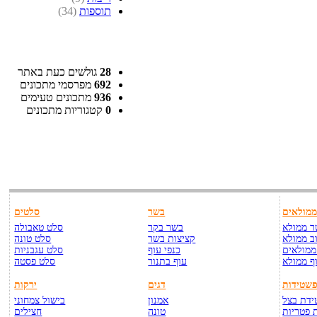
תוספות
(34)
28
גולשים כעת באתר
692
מפרסמי מתכונים
936
מתכונים טעימים
0
קטגוריות מתכונים
מולאים
בשר
סלטים
 ממולא
בשר בקר
סלט טאבולה
ב ממולא
קציצות בשר
סלט טונה
ממולאים
כנפי עוף
סלט עגבניות
ף ממולא
עוף בתנור
סלט פסטה
שטידות
דגים
ירקות
דת בצל
אמנון
בישול צמחוני
 פטריות
טונה
חצילים