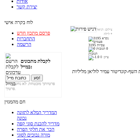
אודות
יצירת קשר
לוח בקרה אישי
צילום: דניאל
פרסם מתכון חדש
*
לילה
התחברות
הרשמה
3195 צפיות
0
תגובות
ציון:
0
לקבלת מתכונים
במייל:
פרטיותך מובטחת. לא נחשוף את
פרטיך.
חם מהמגזין
המדריך המלא לתזונה
נכונה
מדריך להכנת סוגי קפה
הכר את חלקי הפרה
מורה נבוכים לסוגי