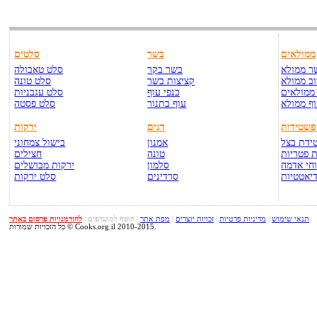
ממולאים
בשר
סלטים
ר ממולא
בשר בקר
סלט טאבולה
ב ממולא
קציצות בשר
סלט טונה
ממולאים
כנפי עוף
סלט עגבניות
ף ממולא
עוף בתנור
סלט פסטה
פשטידות
דגים
ירקות
ידת בצל
אמנון
בישול צמחוני
 פטריות
טונה
חצילים
חי אדמה
סלמון
ירקות מבושלים
יאטטיות
סרדינים
סלט ירקות
תנאי שימוש
|
מדיניות פרטיות
|
זכויות יוצרים
|
מפת אתר
|
הוסף למועדפים
|
להזדמנויות פרסום באתר
כל הזכויות שמורות © Cooks.org.il 2010-2015.