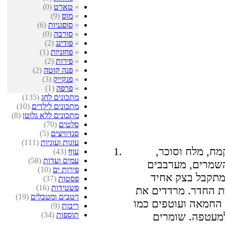
»
טארט
(0)
»
מוס
(9)
»
סופגניות
(6)
»
סורבה
(0)
»
פודינג
(2)
»
פחזניות
(1)
»
פירות
(2)
»
פנה קוטה
(2)
»
פנקייק
(3)
»
פרפה
(1)
מתכונים לחג
(135)
מתכונים לילדים
(10)
מתכונים ללא גלוטן
(8)
סלטים
(70)
סנדוויצים
(5)
עוגות ועוגיות
(111)
מח, מלח וסוכר,
עוף
(43)
עמים ועדות
(58)
השמרים, מערבבים
פירות ים
(10)
מתקבל בצק אחיד
פסטות
(37)
פשטידות
(16)
ות בטמפרטורת החדר. מרדדים את
רטבים ומטבלים
(19)
 החמאה ועוטפים כמו
ריבות
(9)
תוספות
(34)
מעטפה. שומרים