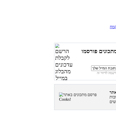
מח
תכונים פורסמו
בות