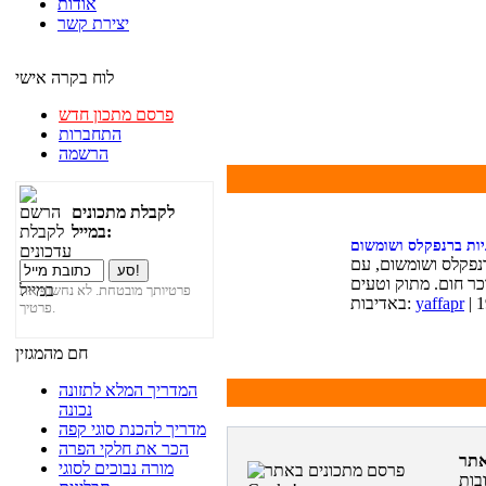
אודות
יצירת קשר
לוח בקרה אישי
פרסם מתכון חדש
התחברות
הרשמה
לקבלת מתכונים
במייל:
יות ברנפקלס ושומשום
רנפקלס ושומשום, עם
פרטיותך מובטחת. לא נחשוף את
yaffapr
באדיבות:
פרטיך.
חם מהמגזין
המדריך המלא לתזונה
נכונה
מדריך להכנת סוגי קפה
הכר את חלקי הפרה
מורה נבוכים לסוגי
בות