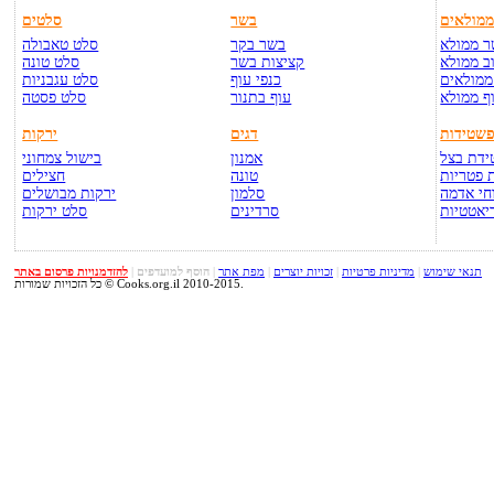
מולאים
בשר
סלטים
 ממולא
בשר בקר
סלט טאבולה
ב ממולא
קציצות בשר
סלט טונה
ממולאים
כנפי עוף
סלט עגבניות
ף ממולא
עוף בתנור
סלט פסטה
שטידות
דגים
ירקות
דת בצל
אמנון
בישול צמחוני
 פטריות
טונה
חצילים
חי אדמה
סלמון
ירקות מבושלים
יאטטיות
סרדינים
סלט ירקות
תנאי שימוש
|
מדיניות פרטיות
|
זכויות יוצרים
|
מפת אתר
|
הוסף למועדפים
|
להזדמנויות פרסום באתר
כל הזכויות שמורות © Cooks.org.il 2010-2015.