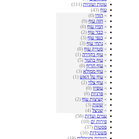
עוגות ועוגיות
(111)
עוף
(43)
»
הודו
(0)
»
חזה עוף
(9)
»
חמין עוף
(0)
»
כבד עוף
(2)
»
כנפי עוף
(3)
»
נתחי עוף
(3)
»
סטייק עוף
(0)
»
עוף בקדרה
(1)
»
עוף בתנור
(5)
»
עוף חריף
(0)
»
עוף ממולא
(3)
»
עוף על האש
(1)
»
עוף צלוי
(2)
»
עופיון
(0)
»
פרגיות
(0)
»
קציצות עוף
(2)
»
שונות
(3)
»
שניצל
(4)
עמים ועדות
(58)
פירות ים
(10)
פסטות
(37)
פשטידות
(16)
רטבים ומטבלים
(19)