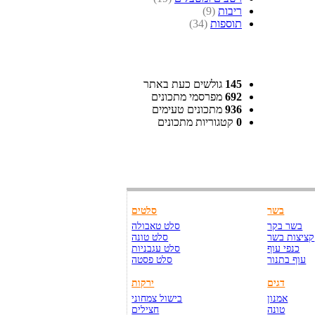
ריבות
(9)
תוספות
(34)
145
גולשים כעת באתר
692
מפרסמי מתכונים
936
מתכונים טעימים
0
קטגוריות מתכונים
בשר
סלטים
בשר בקר
סלט טאבולה
קציצות בשר
סלט טונה
כנפי עוף
סלט עגבניות
עוף בתנור
סלט פסטה
דגים
ירקות
אמנון
בישול צמחוני
טונה
חצילים