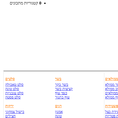
0
קטגוריות מתכונים
מולאים
בשר
סלטים
 ממולא
בשר בקר
סלט טאבולה
ב ממולא
קציצות בשר
סלט טונה
ממולאים
כנפי עוף
סלט עגבניות
ף ממולא
עוף בתנור
סלט פסטה
שטידות
דגים
ירקות
דת בצל
אמנון
בישול צמחוני
 פטריות
טונה
חצילים