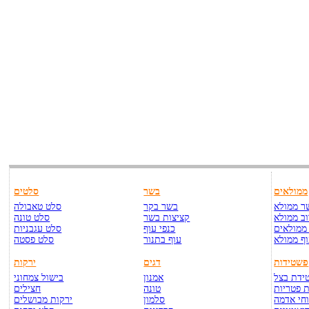
ממולאים
בשר
סלטים
ר ממולא
בשר בקר
סלט טאבולה
ב ממולא
קציצות בשר
סלט טונה
ממולאים
כנפי עוף
סלט עגבניות
ף ממולא
עוף בתנור
סלט פסטה
פשטידות
דגים
ירקות
ידת בצל
אמנון
בישול צמחוני
 פטריות
טונה
חצילים
חי אדמה
סלמון
ירקות מבושלים