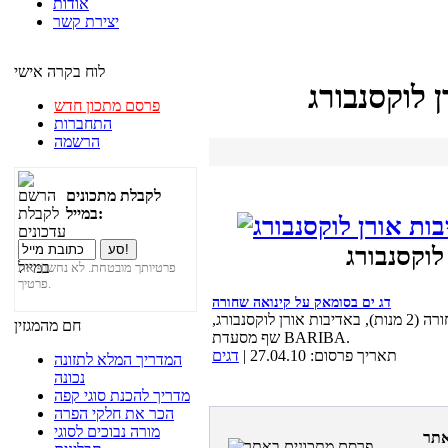
אודות
יצירת קשר
לוח בקרה אישי
 לוקסנבורג
פרסם מתכון חדש
התחברות
הרשמה
לקבלת מתכונים
במייל:
לוקסנבורג
פרטיותך מובטחת. לא נחשוף את
פרטיך.
דג ים בסומאק על קינואה שחורה
מתכון לדג ים בסומאק על קינואה שחורה (2 מנות), באדיבות אורן לוקסנבורג,
חם מהמגזין
שף מסעדת BARIBA.
תאריך פרסום: 27.04.10 |
דגים
המדריך המלא לתזונה
נכונה
מדריך להכנת סוגי קפה
הכר את חלקי הפרה
מורה נבוכים לסוגי