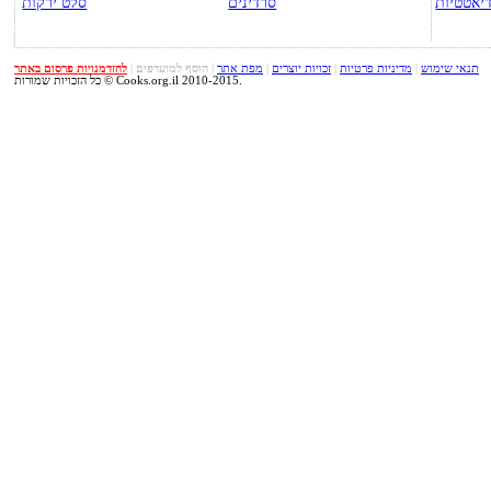
יאטטיות
סרדינים
סלט ירקות
תנאי שימוש
|
מדיניות פרטיות
|
זכויות יוצרים
|
מפת אתר
|
הוסף למועדפים
|
להזדמנויות פרסום באתר
כל הזכויות שמורות © Cooks.org.il 2010-2015.