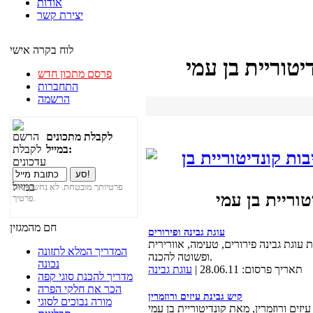
אודות
יצירת קשר
לוח בקרה אישי
טוריית בן עמי
פרסם מתכון חדש
התחברות
הרשמה
לקבלת מתכונים
במייל:
פרטיותך מובטחת. לא נחשוף את
וריית בן עמי
פרטיך.
חם מהמגזין
עוגת גבינה ופירורים
 עוגת גבינה פירורים, טעימה, אוורירית
המדריך המלא לתזונה
ופשוטה להכנה.
נכונה
תאריך פרסום: 28.06.11 |
עוגת גבינה
מדריך להכנת סוגי קפה
הכר את חלקי הפרה
קיש גבינת עיזים ורוזמרין
מורה נבוכים לסוגי