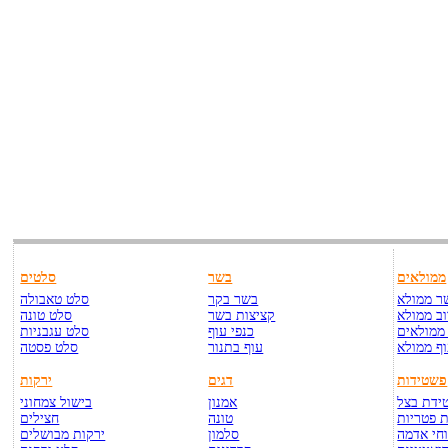
ממולאים
בשר
סלטים
ר ממולא
בשר בקר
סלט טאבולה
ב ממולא
קציצות בשר
סלט טונה
ממולאים
כנפי עוף
סלט עגבניות
ף ממולא
עוף בתנור
סלט פסטה
פשטידות
דגים
ירקות
ידת בצל
אמנון
בישול צמחוני
 פטריות
טונה
חצילים
חי אדמה
סלמון
ירקות מבושלים