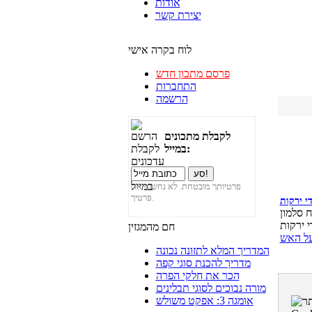
אודות
יצירת קשר
לוח בקרה אישי
פרסם מתכון חדש
התחברות
הרשמה
לקבלת מתכונים
במייל:
פרטיותך מובטחת. לא נחשוף את
פרטיך.
י ירקות
 סלמון
חם מהמגזין
ל האש
המדריך המלא לתזונה נכונה
מדריך להכנת סוגי קפה
הכר את חלקי הפרה
מורה נבוכים לסוגי תבלינים
אומגה 3: אפקט משולש