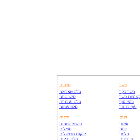
בשר
סלטים
בשר בקר
סלט טאבולה
ציצות בשר
סלט טונה
כנפי עוף
סלט עגבניות
עוף בתנור
סלט פסטה
דגים
ירקות
אמנון
בישול צמחוני
טונה
חצילים
סלמון
ירקות מבושלים
סרדינים
סלט ירקות