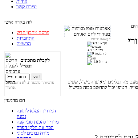
אודות
יצירת קשר
לוח בקרה אישי
זים
פרסם מתכון חדש
התחברות
רי
*
צילום: abaveg
הרשמה
3718 צפיות
0
תגובות
לקבלת מתכונים
ציון:
0
במייל:
טעם מהתבלינים ומאופן הבישול, שפים
פרטיותך מובטחת. לא נחשוף את
ייר. הטופו יכול להחשב ככזה בבישול
פרטיך.
חם מהמגזין
המדריך המלא לתזונה
נכונה
מדריך להכנת סוגי קפה
הכר את חלקי הפרה
מורה נבוכים לסוגי