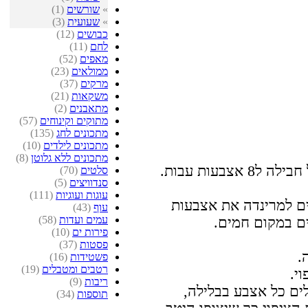
»
שורשים
(1)
»
שעועית
(3)
כבושים
(12)
לחם
(11)
מאפים
(52)
ממולאים
(23)
מרקים
(37)
משקאות
(21)
מתאבנים
(2)
מתוקים וקינוחים
(57)
מתכונים לחג
(135)
מתכונים לילדים
(10)
מתכונים ללא גלוטן
(8)
מייבשים את קוביות הטופו ופורסים כל חבילה ל8 אצבעות עבות.
סלטים
(70)
סנדוויצים
(5)
עוגות ועוגיות
(111)
ם למרינדה את אצבעות
עוף
(43)
עמים ועדות
(58)
ים במקום חמים.
פירות ים
(10)
פסטות
(37)
.
פשטידות
(16)
רטבים ומטבלים
(19)
י.
ריבות
(9)
ים כל אצבע בבלילה,
תוספות
(34)