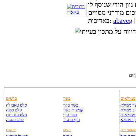
וון הודי שנוסף לו
abaveg
באדיבות:
זים
ממולאים
בשר
סלטים
ר ממולא
בשר בקר
סלט טאבולה
ב ממולא
קציצות בשר
סלט טונה
ממולאים
כנפי עוף
סלט עגבניות
ף ממולא
עוף בתנור
סלט פסטה
פשטידות
דגים
ירקות