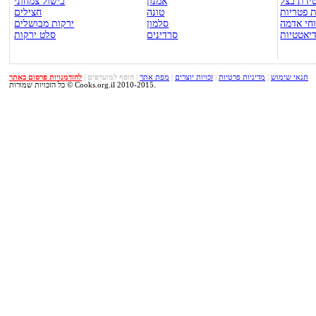
ידת בצל
אמנון
בישול צמחוני
 פטריות
טונה
חצילים
חי אדמה
סלמון
ירקות מבושלים
יאטטיות
סרדינים
סלט ירקות
תנאי שימוש
|
מדיניות פרטיות
|
זכויות יוצרים
|
מפת אתר
|
הוסף למועדפים
|
להזדמנויות פרסום באתר
כל הזכויות שמורות © Cooks.org.il 2010-2015.