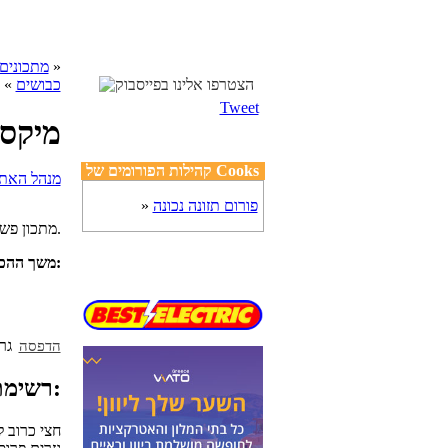
»
cooks מתכונים
כבושים
» מ
Tweet
מיקס 
קהילות הפורומים של Cooks
פורום תזונה נכונה
»
מתכון פשוט וקל להכנת מיקס חמוצים מעורבים. טעים ופשוט מאוד להכנה.
מספר מנות:
משך ההכנ
הדפסה
רשימת מצרכים:
חצי כרוב ל