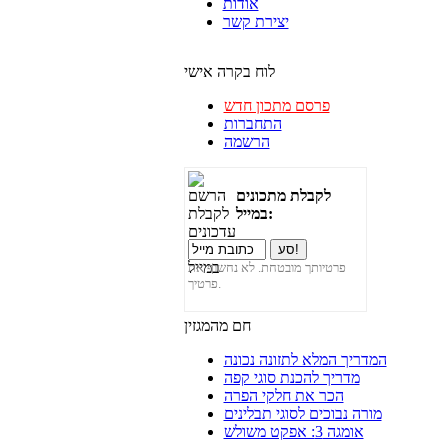
אודות
יצירת קשר
לוח בקרה אישי
פרסם מתכון חדש
התחברות
הרשמה
לקבלת מתכונים
במייל:
פרטיותך מובטחת. לא נחשוף את
פרטיך.
חם מהמגזין
המדריך המלא לתזונה נכונה
מדריך להכנת סוגי קפה
הכר את חלקי הפרה
מורה נבוכים לסוגי תבלינים
אומגה 3: אפקט משולש