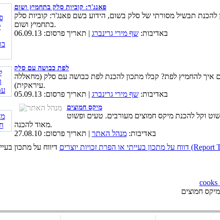
פאנג'ר: קוביות סלק בתחמיץ ושום
 להכנת תבשיל מסורתי של סלק בשום, הידוע בשם פאנג'ר: קוביות סלק
בתחמיץ ושום.
באדיבות:
שף מירי גרינברג
| תאריך פרסום: 06.09.13
לפת כבושה עם סלק
 איך להחמיץ לפת? קבלו מתכון להכנת לפת כבושה עם סלק (מחאללה
עיראקית).
באדיבות:
שף מירי גרינברג
| תאריך פרסום: 05.09.13
מיקס חמוצים
שוט וקל להכנת מיקס חמוצים מעורבים. טעים ופשוט
מאוד להכנה.
באדיבות:
מנהל האתר
| תאריך פרסום: 27.08.10
כויות יוצרים (Report This Page)
יקס חמוצים