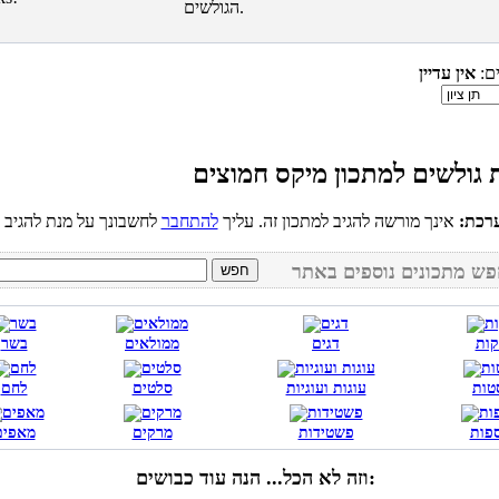
הגולשים.
ים:
אין עדיין
רכת:
אינך מורשה להגיב למתכון זה. עליך
להתחבר
קות
דגים
ממולאים
בשר
טות
עוגות ועוגיות
סלטים
לחם
פות
פשטידות
מרקים
מאפים
וזה לא הכל... הנה עוד כבושים: