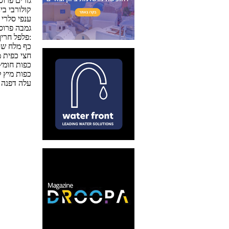
3 גזרים פרו
3 קולורבי בי
3 ענפי סלר
גמבה פרוס
פלפל חריף ירוק לתיבול:
כף מלח ש
חצי כפית מ
4 כפות חומץ
4 כפות מיץ ל
עלה דפנה