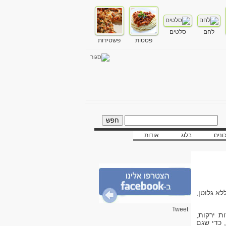
לחם
סלטים
פסטות
פשטידות
ונים
בלוג
אודות
לא גלוטן,
Tweet
ת ירקות,
 כדי שגם