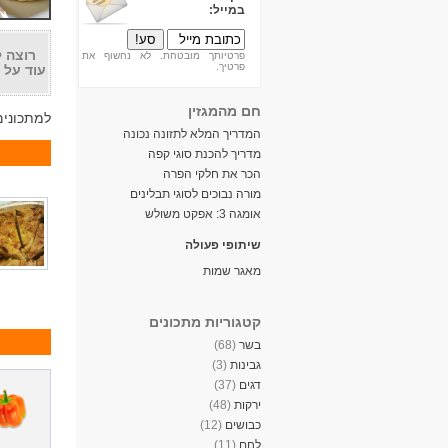
במייל:
רוצה 
פרטיותך מובטחת. לא נחשוף את
פרטיך.
עוד על 
חם מהמגזין
למתכונים
המדריך המלא לתזונה נכונה
מדריך להכנת סוגי קפה
הכר את חלקי הפרה
מורה נבוכים לסוגי תבלינים
אומגה 3: אפקט משולש
שיתופי פעולה
מאגר שמות
קטגוריות מתכונים
בשר
(68)
גבינות
(3)
דגים
(37)
ירקות
(48)
כבושים
(12)
לחם
(11)