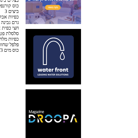
5 בצלים בינו
כוס קורנפל
3 ביצים
½1 כפיות אב
150 גרם גבי
חצי כפית א
סלסלת פטר
1.5 כפיות מלח
פלפל שחור
2/3 כוס מים