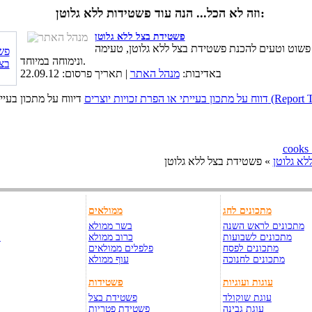
וזה לא הכל... הנה עוד פשטידות ללא גלוטן:
פשטידת בצל ללא גלוטן
פשוט וטעים להכנת פשטידת בצל ללא גלוטן, טעימה
ונימוחה במיוחד.
באדיבות:
מנהל האתר
| תאריך פרסום: 22.09.12
כויות יוצרים (Report This Page)
לא גלוטן
» פשטידת בצל ללא גלוטן
מתכונים לחג
ממולאים
מתכונים לראש השנה
בשר ממולא
מתכונים לשבועות
כרוב ממולא
ק
מתכונים לפסח
פלפלים ממולאים
מתכונים לחנוכה
עוף ממולא
עוגות ועוגיות
פשטידות
עוגת שוקולד
פשטידת בצל
עוגת גבינה
פשטידת פטריות