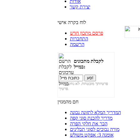
אודות
יצירת קשר
לוח בקרה אישי
פרסם מתכון חדש
התחברות
הרשמה
לקבלת מתכונים
במייל:
פרטיותך מובטחת. לא נחשוף את
פרטיך.
חם מהמגזין
המדריך המלא לתזונה נכונה
מדריך להכנת סוגי קפה
הכר את חלקי הפרה
מורה נבוכים לסוגי תבלינים
אומגה 3: אפקט משולש