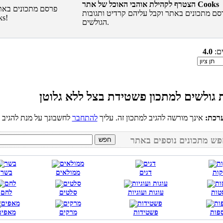
הצטרף לקהילת אוהבי האוכל של אתר Cooks
סם מתכונים באתר וקבל עליהם קרדיט ותגובות
הגולשים.
ים:
4.0
רכת:
אינך מורשה להגיב למתכון זה. עליך
להתחבר
קות
דגים
ממולאים
בשר
טות
עוגות ועוגיות
סלטים
לחם
פות
פשטידות
מרקים
מאפים