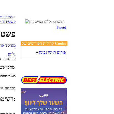
»
cooks מתכונים
פשטידות ל
Tweet
פשטיד
קהילות הפורומים של Cooks
פורום תזונה נכונה
»
גלוטן
פורסם בת
מתכון פשוט וטעים להכנת פשטידת בצל ללא גלוטן, טעימה ונימוחה במיוחד.
משך ההכנ
הדפסה
רשימת מצרכים: