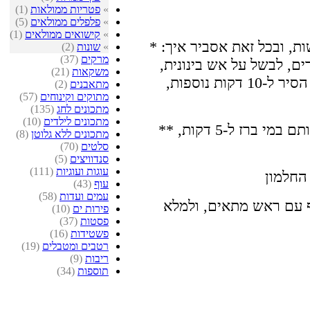
»
פטריות ממולאות
(1)
»
פלפלים ממולאים
(5)
»
קישואים ממולאים
(1)
* אומנם לא קשה כל כל לבשל ביצים קשות, ובכל זאת אסביר איך:
»
שונות
(2)
מרקים
(37)
ם, לבשל על אש בינונית,
משקאות
(21)
ולהביא לרתיחה. להוריד מהגז, ולכסות הסיר ל-10 דקות נוספות,
מתאבנים
(2)
מתוקים וקינוחים
(57)
מתכונים לחג
(135)
מתכונים לילדים
(10)
** להוציא מהאריזה את האנשובי, ולהשרותם במי ברז ל-5 דקות,
מתכונים ללא גלוטן
(8)
סלטים
(70)
סנדוויצים
(5)
עוגות ועוגיות
(111)
עוף
(43)
עמים ועדות
(58)
ף עם ראש מתאים, ולמלא
פירות ים
(10)
פסטות
(37)
פשטידות
(16)
רטבים ומטבלים
(19)
ריבות
(9)
תוספות
(34)