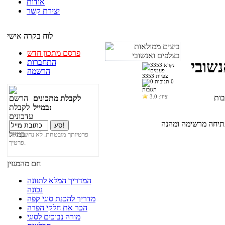
אודות
יצירת קשר
לוח בקרה אישי
פרסם מתכון חדש
התחברות
שובי
הרשמה
3353 צפיות
0
תגובות
ציון:
3.0
לקבלת מתכונים
במייל:
פרטיותך מובטחת. לא נחשוף את
פרטיך.
חם מהמגזין
המדריך המלא לתזונה
נכונה
מדריך להכנת סוגי קפה
הכר את חלקי הפרה
מורה נבוכים לסוגי