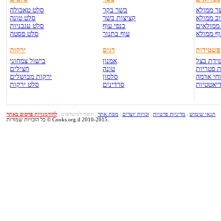
ר ממולא
בשר בקר
סלט טאבולה
ב ממולא
קציצות בשר
סלט טונה
ממולאים
כנפי עוף
סלט עגבניות
ף ממולא
עוף בתנור
סלט פסטה
פשטידות
דגים
ירקות
ידת בצל
אמנון
בישול צמחוני
 פטריות
טונה
חצילים
חי אדמה
סלמון
ירקות מבושלים
יאטטיות
סרדינים
סלט ירקות
תנאי שימוש
|
מדיניות פרטיות
|
זכויות יוצרים
|
מפת אתר
|
הוסף למועדפים
|
להזדמנויות פרסום באתר
כל הזכויות שמורות © Cooks.org.il 2010-2015.