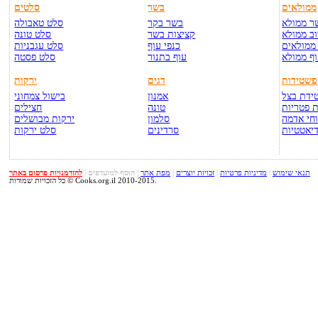
ממולאים
בשר
סלטים
ר ממולא
בשר בקר
סלט טאבולה
ב ממולא
קציצות בשר
סלט טונה
ממולאים
כנפי עוף
סלט עגבניות
ף ממולא
עוף בתנור
סלט פסטה
פשטידות
דגים
ירקות
ידת בצל
אמנון
בישול צמחוני
 פטריות
טונה
חצילים
חי אדמה
סלמון
ירקות מבושלים
יאטטיות
סרדינים
סלט ירקות
תנאי שימוש
|
מדיניות פרטיות
|
זכויות יוצרים
|
מפת אתר
|
הוסף למועדפים
|
להזדמנויות פרסום באתר
כל הזכויות שמורות © Cooks.org.il 2010-2015.