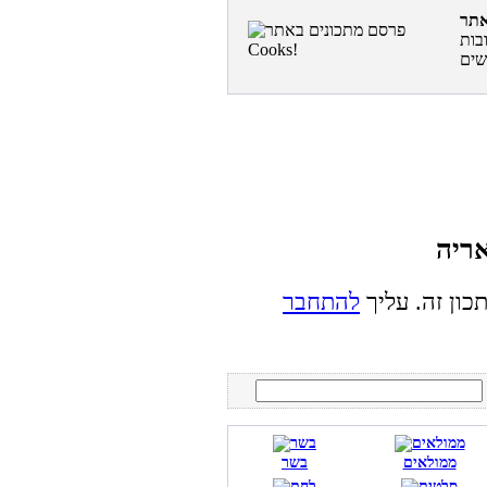
בות
כון זה. עליך
להתחבר
ממולאים
בשר