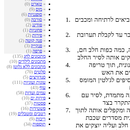
»
טארט
(0)
»
מוס
(9)
»
סופגניות
(6)
ביאים לרתיחה ומכבים
»
סורבה
(0)
»
פודינג
(2)
»
פחזניות
(1)
ר עד לקבלת תערובת
»
פירות
(2)
»
פנה קוטה
(2)
»
פנקייק
(3)
, כמה כפות חלב חם,
»
פרפה
(1)
מתכונים לחג
(135)
מתכונים לילדים
(10)
נית, תוך טריפה
מתכונים ללא גלוטן
(8)
סלטים
(70)
סנדוויצים
(5)
יפים לג'לטין המומס
עוגות ועוגיות
(111)
עוף
(43)
עמים ועדות
(58)
פה מתמדת, לסיר עם
פירות ים
(10)
פסטות
(37)
פשטידות
(16)
 ומקפלים אותה לתוך
רטבים ומטבלים
(19)
נית מסדרים שכבת
ריבות
(9)
תוספות
(34)
חלב ועליה יוצקים את