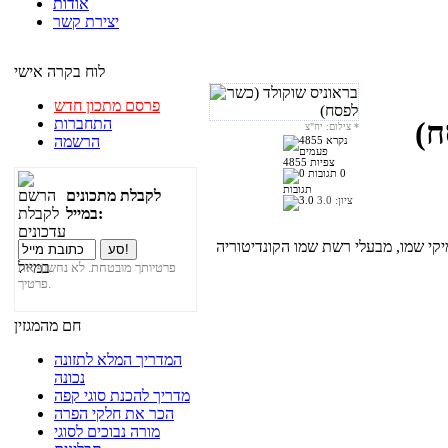
אודות
יצירת קשר
לוח בקרה אישי
פרסם מתכון חדש
התחברות
ח)
*
צילום: יח"צ
הרשמה
4855 צפיות
0
תגובות
לקבלת מתכונים
ציון:
3.0
במייל:
פרטיותך מובטחת. לא נחשוף את
פרטיך.
חם מהמגזין
המדריך המלא לתזונה
נכונה
מדריך להכנת סוגי קפה
הכר את חלקי הפרה
מורה נבוכים לסוגי