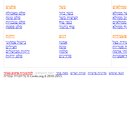
ממולאים
בשר
סלטים
ר ממולא
בשר בקר
סלט טאבולה
ב ממולא
קציצות בשר
סלט טונה
ממולאים
כנפי עוף
סלט עגבניות
ף ממולא
עוף בתנור
סלט פסטה
פשטידות
דגים
ירקות
ידת בצל
אמנון
בישול צמחוני
 פטריות
טונה
חצילים
חי אדמה
סלמון
ירקות מבושלים
יאטטיות
סרדינים
סלט ירקות
תנאי שימוש
|
מדיניות פרטיות
|
זכויות יוצרים
|
מפת אתר
|
הוסף למועדפים
|
להזדמנויות פרסום באתר
כל הזכויות שמורות © Cooks.org.il 2010-2015.