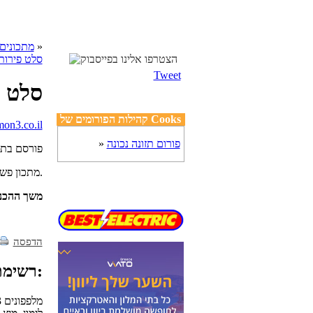
»
cooks מתכונים
סלט פירות
Tweet
סלט פ
קהילות הפורומים של Cooks
פורום תזונה נכונה
»
פורסם בת
מתכון פשוט וטעים להכנת סלט פירות קיץ מתובל, נהדר כתוספת למאכלים, או כמנת פתיחה.
משך ההכנ
הדפסה
רשימת מצרכים:
3 מלפפונים