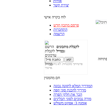
אודות
יצירת קשר
לוח בקרה אישי
פרסם מתכון חדש
התחברות
הרשמה
לקבלת מתכונים
במייל:
פרטיותך מובטחת. לא נחשוף את
פרטיך.
חם מהמגזין
המדריך המלא לתזונה נכונה
מדריך להכנת סוגי קפה
הכר את חלקי הפרה
מורה נבוכים לסוגי תבלינים
אומגה 3: אפקט משולש