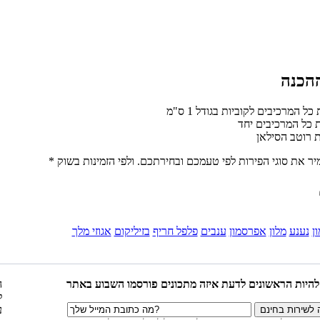
ון
נענע
מלון
אפרסמון
ענבים
פלפל חריף
בזיליקום
אגוזי מלך