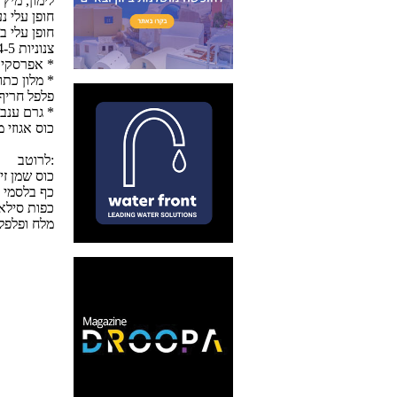
1 לימון, מיץ
חופן עלי נ
חופן עלי ב
4-5 צנוניות
3-4 אפרסקים אדומים ומתוקים *
1 מלון כתום ומתוק *
1 פלפל חריף
300 גרם ענבים ללא חרצנים (אדומים או ירוקים) *
1 כוס אגוזי
לרוטב:
1/4 כוס שמן ז
1 כף בלסמי 
2 כפות סיל
מלח ופלפל