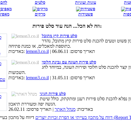
טות
עוגות ועוגיות
סלטים
לחם
פות
פשטידות
מרקים
מאפים
וזה לא הכל... הנה עוד סלט פירות:
סלט פירות קיץ מתובל
ן פשוט וטעים להכנת סלט פירות קיץ מתובל, נהדר
כתוספת למאכלים, או כמנת פתיחה.
| תאריך פרסום: 06.06.11
lemon3.co.il
באדיבות:
סלט פירות העונה עם גבינת חלומי
ן קצר להכנת סלט חלומי ופירות העונה, במיוחד לחג
השבועות.
| תאריך פרסום: 31.05.11
lemon3.co.il
באדיבות:
סלט פירות חגיגי
ן נפלא להכנת סלט פירות רענן ומתקתק, כולל שיטת
הגשה יפה ומעוררת תיאבון.
באדיבות:
מנהל האתר
| תאריך פרסום: 26.02.11
כויות יוצרים (Report This Page)