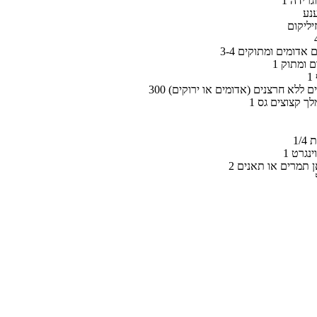
 וגרידה
ענע
זיליקום
 מלך קצוצים גס
ית
וינגרט
אן תמרים או תאנים