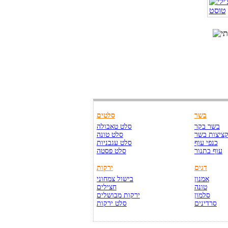
בשר
סלטים
בשר בקר
סלט טאבולה
ציצות בשר
סלט טונה
כנפי עוף
סלט עגבניות
עוף בתנור
סלט פסטה
דגים
ירקות
אמנון
בישול צמחוני
טונה
חצילים
סלמון
ירקות מבושלים
סרדינים
סלט ירקות