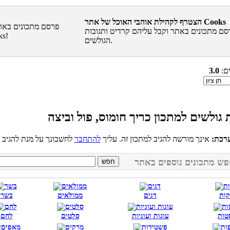
הצטרף לקהילת אוהבי האוכל של אתר Cooks
סם מתכונים באתר וקבל עליהם קרדיט ותגובות
הגולשים.
ים:
3.0
רכת:
אינך מורשה להגיב למתכון זה. עליך
להתחבר
קות
דגים
ממולאים
בשר
טות
עוגות ועוגיות
סלטים
לחם