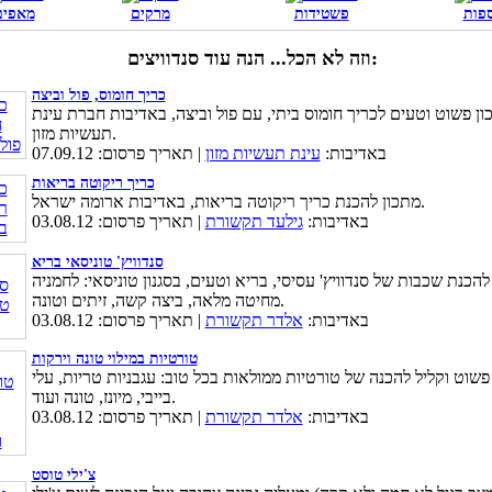
פות
פשטידות
מרקים
מאפים
וזה לא הכל... הנה עוד סנדוויצים:
כריך חומוס, פול וביצה
ון פשוט וטעים לכריך חומוס ביתי, עם פול וביצה, באדיבות חברת עינת
תעשיות מזון.
באדיבות:
עינת תעשיות מזון
| תאריך פרסום: 07.09.12
כריך ריקוטה בריאות
מתכון להכנת כריך ריקוטה בריאות, באדיבות ארומה ישראל.
באדיבות:
גילעד תקשורת
| תאריך פרסום: 03.08.12
סנדוויץ' טוניסאי בריא
להכנת שכבות של סנדוויץ' עסיסי, בריא וטעים, בסגנון טוניסאי: לחמניה
מחיטה מלאה, ביצה קשה, זיתים וטונה.
באדיבות:
אלדר תקשורת
| תאריך פרסום: 03.08.12
טורטיות במילוי טונה וירקות
פשוט וקליל להכנה של טורטיות ממולאות בכל טוב: עגבניות טריות, עלי
בייבי, מיונז, טונה ועוד.
באדיבות:
אלדר תקשורת
| תאריך פרסום: 03.08.12
צ'ילי טוסט