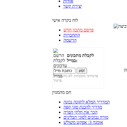
אודות
יצירת קשר
לוח בקרה אישי
פרסם מתכון חדש
התחברות
הרשמה
לקבלת מתכונים
במייל:
פרטיותך מובטחת. לא נחשוף את
פרטיך.
חם מהמגזין
המדריך המלא לתזונה נכונה
מדריך להכנת סוגי קפה
הכר את חלקי הפרה
מורה נבוכים לסוגי תבלינים
אומגה 3: אפקט משולש