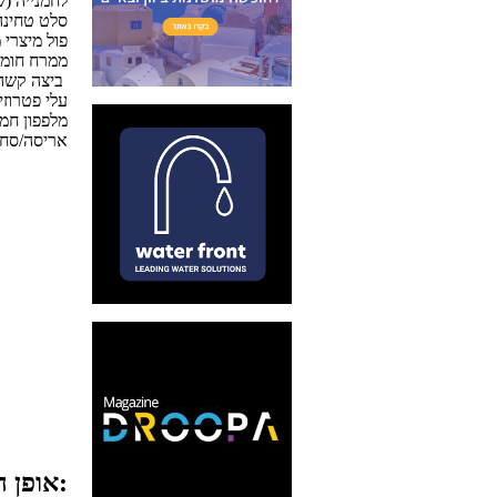
לחמנייה (ש
סלט טחינה
פול מיצרי 
ממרח חומו
ביצה קשה פרוסה
עלי פטרוזי
מלפפון חמ
אריסה/סחו
אופן ההכנה: