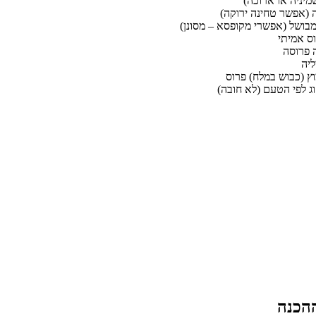
מיניה או ארוכה)
 (אפשר טחינה ירוקה)
מבושל (אפשרי מקופסא – מסונן)
ס אמיתי
ליה
וץ (כבוש במלח) פרוס
ג לפי הטעם (לא חובה)