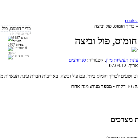
 כריך חומוס, פול וביצה
*
צילום: אייל קרן
חומוס, פול וביצה
3487 צפיות
0
תגובות
ציון:
3.0
ינת תעשיות מזון
, קטגוריה:
סנדוויצים
אריך:
07.09.12
ה:
10 דקות
•
מספר מנות:
מנה אחת