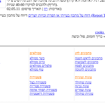
צב רגיל לא חמה ולא קרה) ומעליה גבינה צהובה ועל הגבינה לשים צ'ילי
(חריף) ולהכניס למיקרו 40-60 שניות.
באדיבות:
רון
| תאריך פרסום: 02.05.11
כויות יוצרים (Report This Page)
 כריך חומוס, פול וביצה
מתכונים לחג
ממולאים
מתכונים לראש השנה
בשר ממולא
מתכונים לשבועות
כרוב ממולא
ק
מתכונים לפסח
פלפלים ממולאים
מתכונים לחנוכה
עוף ממולא
עוגות ועוגיות
פשטידות
עוגת שוקולד
פשטידת בצל
עוגת גבינה
פשטידת פטריות
עוגת שמרים
פשטידת תפוחי אדמה
עוגיות שוקולד
פשטידות דיאטטיות