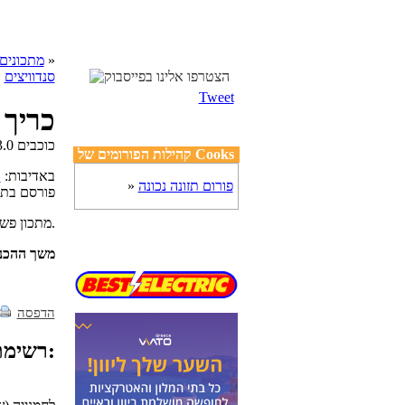
»
cooks מתכונים
סנדוויצים
»
Tweet
כריך 
קהילות הפורומים של Cooks
באדיבות:
ע
פורום תזונה נכונה
»
פורסם בת
מתכון פשוט וטעים לכריך חומוס ביתי, עם פול וביצה, באדיבות חברת עינת תעשיות מזון.
משך ההכנ
הדפסה
רשימת מצרכים: