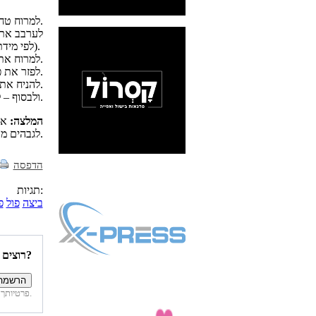
למרוח טחינה על הלחמנייה משני צדדיה בנדיבות.
(לפי מידת החריפות הרצויה).
למרוח את תערובת החומוס + פול על הלחמנייה, כ- 3/4 כפות (תלוי בסוג הלחמניה).
לפזר את פרוסות הביצה על כל שטח הלחמנייה.
להניח את פרוסות המלפפון הכבוש על פרוסות הביצה.
ולבסוף – לפזר את עלי הפטרוזיליה.
המלצה:
אם
לגבהים מדהימים.
הדפסה
תגיות:
ביצה
פול
פ
רוצים להיות הראשונים לדעת איזה מתכונים פורסמו השבוע באתר?
פרטיותך מובטחת. לא נחשוף את פרטיך. בכל רגע תוכל לבטל הרשמה לדיוור זה.