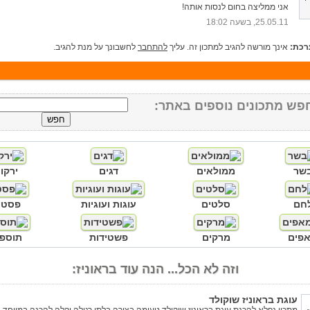
אני ממליצה בחום לנסות אותה!
25.05.11, בשעה 18:02
רכת:
אינך מורשה להגיב למתכון זה. עליך
להתחבר
לחשבונך על מנת להגיב.
פש מתכונים נוספים באתר:
שר
ממולאים
דגים
ירקו
חם
סלטים
עוגות ועוגיות
פסטו
פים
מרקים
פשטידות
תוספו
וזה לא הכל... הנה עוד בראוניז:
עוגת בראוניז שוקולד