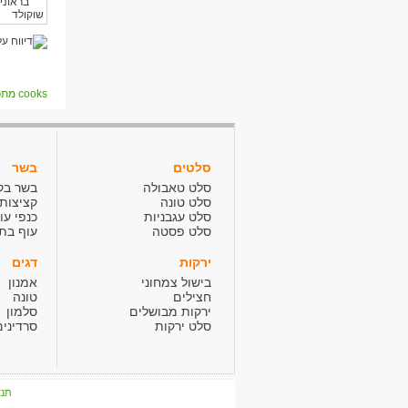
cooks מתכונים
סלטים
בשר
סלט טאבולה
בשר בק
סלט טונה
קציצות
סלט עגבניות
כנפי עו
סלט פסטה
עוף בתנ
ירקות
דגים
בישול צמחוני
אמנון
חצילים
טונה
ירקות מבושלים
סלמון
סלט ירקות
סרדינים
תנא