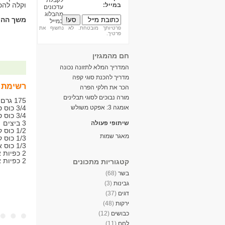
וקלה להכ
במייל:
משך ההכ
פרטיותך מובטחת. לא נחשוף את
פרטיך.
חם מהמגזין
המדריך המלא לתזונה נכונה
מדריך להכנת סוגי קפה
רשימת 
הכר את חלקי הפרה
מורה נבוכים לסוגי תבלינים
175 גרם חמאה
אומגה 3: אפקט משולש
3/4 כוס סוכר
3/4 כוס סוכר חום כהה
3 ביצים
שיתופי פעולה
1/2 כוס קמח לבן
מאגר שמות
1/3 כוס קמח תופח
1/3 כוס אבקת קקאו
2 כפיות אבקת שוקו לשתייה
2 כפיות אבקת סוכר
קטגוריות מתכונים
בשר
(68)
גבינות
(3)
דגים
(37)
ירקות
(48)
כבושים
(12)
לחם
(11)