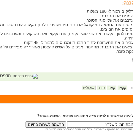
כנה:
קים תנור ל- 180 מעלות.
מנים את התבנית.
רבבים את שני סוגי הסוכר.
יסים את החמאה במיקורגל או בתוך סיר ושופכים לתוך הקערה עם הסוכר ומ
סיפים את הביצים.
פים לתוך הקערה את שני סוגי הקמח, את הקקאו ואת השוקולית ומערבבים ל
ידה.
ירים את התערובת לתוך התבנית ומכניסים לתנור ל- 45 דקות.
ציאים את התבנית מהתנור ומניכים על השיש להצטנן ואחריי זה מפזרים על ה
קת סוכר.
הדפס
:
קקאו
קמח
סוכר
שוקולית
להיות הראשונים לדעת איזה מתכונים פורסמו השבוע באתר?
מובטחת. לא נחשוף את פרטיך. בכל רגע תוכל לבטל הרשמה לדיוור זה.