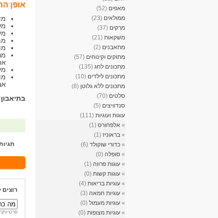
אופן הה
מאפים
(52)
ממולאים
(23)
מדלי
מש
מרקים
(37)
מע
משקאות
(21)
ממ
מתאבנים
(2)
מו
מנ
מתוקים וקינוחים
(57)
אח
מתכונים לחג
(135)
מעב
מתכונים לילדים
(10)
מו
אב
מתכונים ללא גלוטן
(8)
סלטים
(70)
בתיאבון!
סנדוויצים
(5)
עוגות ועוגיות
(111)
»
אלפחורס
(1)
»
בראוניז
(1)
תגיות
»
כדורי שוקולד
(6)
»
סופלה
(0)
»
עוגות פרווה
(1)
»
עוגות קשות
(0)
»
עוגיות בריאות
(4)
רוצים 
»
עוגיות חמאה
(3)
»
עוגיות מעמול
(0)
»
עוגיות מצופות
(0)
פרטיותך 