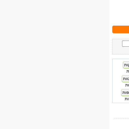
ת
ת
ת