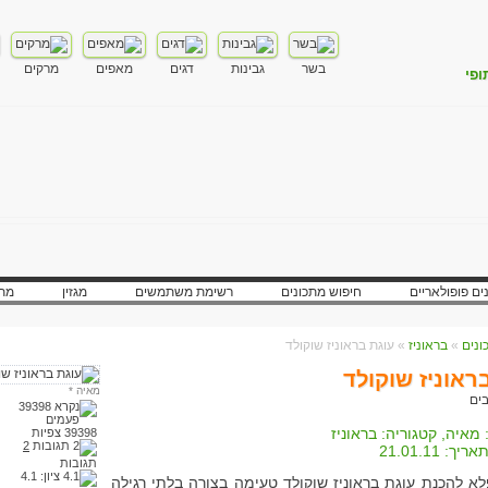
בשר
גבינות
דגים
מאפים
מרקים
ופי
ים פופולאריים
חיפוש מתכונים
רשימת משתמשים
מגזין
מתכ
»
בראוניז
» עוגת בראוניז שוקולד
ראוניז שוקולד
מאיה
*
מאיה
, קטגוריה:
בראוניז
39398 צפיות
2
אריך:
21.01.11
תגובות
ציון:
4.1
לא להכנת עוגת בראוניז שוקולד טעימה בצורה בלתי רגילה