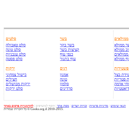
ממולאים
בשר
סלטים
ר ממולא
בשר בקר
סלט טאבולה
ב ממולא
קציצות בשר
סלט טונה
ממולאים
כנפי עוף
סלט עגבניות
ף ממולא
עוף בתנור
סלט פסטה
פשטידות
דגים
ירקות
ידת בצל
אמנון
בישול צמחוני
 פטריות
טונה
חצילים
חי אדמה
סלמון
ירקות מבושלים
יאטטיות
סרדינים
סלט ירקות
תנאי שימוש
|
מדיניות פרטיות
|
זכויות יוצרים
|
מפת אתר
|
הוסף למועדפים
|
להזדמנויות פרסום באתר
כל הזכויות שמורות © Cooks.org.il 2010-2015.