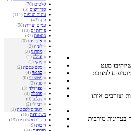
סלטים
(70)
סנדוויצים
(5)
עוגות ועוגיות
(111)
עוף
(43)
עמים ועדות
(58)
פירות ים
(10)
פסטות
(37)
»
איטריות
(0)
»
לזניה
(3)
»
מקרוני
(2)
»
נודלס
(1)
»
ניוקי
(1)
»
סלט פסטה
(2)
»
ספגטי
(4)
»
פטוצ'יני
(0)
»
פנה
(2)
»
פפרדלה
(3)
»
פרפלה
(0)
ת וצורבים אותו
»
קנלוני
(0)
»
רביולי
(2)
»
רטבים לפסטה
(3)
פשטידות
(16)
רטבים ומטבלים
(19)
ריבות
(9)
תוספות
(34)