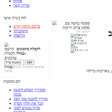
אודות
יצירת קשר
לוח בקרה אישי
פרסם מתכון חדש
התחברות
ב
*
צילום: יח"צ
הרשמה
3548 צפיות
0
תגובות
לקבלת מתכונים
ציון:
4.0
במייל:
פרטיותך מובטחת. לא נחשוף את
פרטיך.
חם מהמגזין
המדריך המלא לתזונה
נכונה
מדריך להכנת סוגי קפה
הכר את חלקי הפרה
מורה נבוכים לסוגי