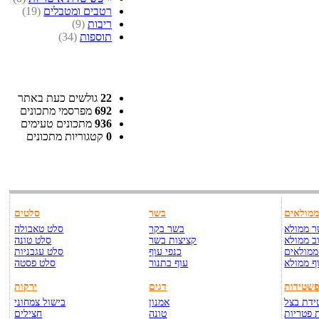
רטבים ומטבלים
(19)
ריבות
(9)
תוספות
(34)
22
גולשים כעת באתר
692
מפרסמי מתכונים
936
מתכונים טעימים
0
קטגוריות מתכונים
מולאים
בשר
סלטים
 ממולא
בשר בקר
סלט טאבולה
ב ממולא
קציצות בשר
סלט טונה
ממולאים
כנפי עוף
סלט עגבניות
ף ממולא
עוף בתנור
סלט פסטה
שטידות
דגים
ירקות
דת בצל
אמנון
בישול צמחוני
 פטריות
טונה
חצילים