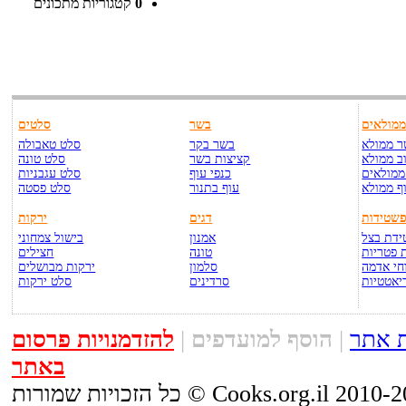
0
קטגוריות מתכונים
מולאים
בשר
סלטים
 ממולא
בשר בקר
סלט טאבולה
ב ממולא
קציצות בשר
סלט טונה
ממולאים
כנפי עוף
סלט עגבניות
ף ממולא
עוף בתנור
סלט פסטה
שטידות
דגים
ירקות
דת בצל
אמנון
בישול צמחוני
 פטריות
טונה
חצילים
חי אדמה
סלמון
ירקות מבושלים
יאטטיות
סרדינים
סלט ירקות
 אתר
|
הוסף למועדפים
|
להזדמנויות פרסום
באתר
יות שמורות © Cooks.org.il 2010-2015.