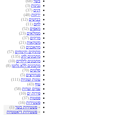
בשר
(68)
גבינות
(3)
דגים
(37)
ירקות
(48)
כבושים
(12)
לחם
(11)
מאפים
(52)
ממולאים
(23)
מרקים
(37)
משקאות
(21)
מתאבנים
(2)
מתוקים וקינוחים
(57)
מתכונים לחג
(135)
מתכונים לילדים
(10)
מתכונים ללא גלוטן
(8)
סלטים
(70)
סנדוויצים
(5)
עוגות ועוגיות
(111)
עוף
(43)
עמים ועדות
(58)
פירות ים
(10)
פסטות
(37)
פשטידות
(16)
»
פשטידות בשר
(1)
»
פשטידות דיאטטיות