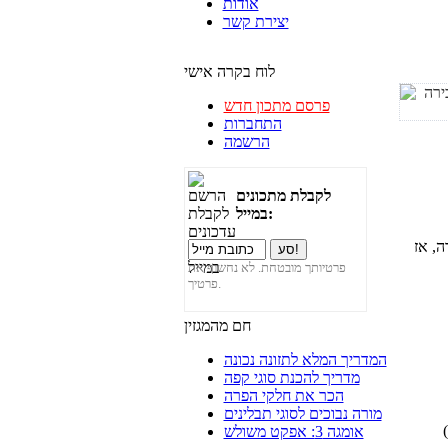
אודות
יצירת קשר
לוח בקרה אישי
פרסם מתכון חדש
התחברות
הרשמה
לקבלת מתכונים
במייל:
, אז
פרטיותך מובטחת. לא נחשוף את
פרטיך.
חם מהמגזין
המדריך המלא לתזונה נכונה
מדריך להכנת סוגי קפה
הכר את חלקי הפרה
מורה נבוכים לסוגי תבלינים
אומגה 3: אפקט משולש