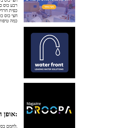
חצי כוס ב
רבע כוס ס
1 כפית חרדל
חצי כוס כ
כמה טיפות 
אופן ההכנה:
לחמם בסיר את כל המרכיבים כ-5 דקות על האש (לצמצם).