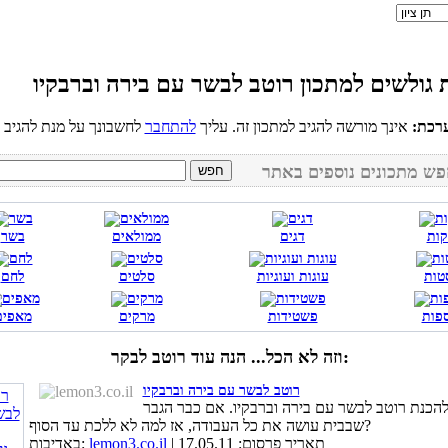
רכת:
אינך מורשה להגיב למתכון זה. עליך
להתחבר
קות
דגים
ממולאים
בשר
טות
עוגות ועוגיות
סלטים
לחם
פות
פשטידות
מרקים
מאפים
וזה לא הכל... הנה עוד רוטב לבקר:
רוטב לבשר עם בירה וברבקיו
להכנת רוטב לבשר עם בירה וברבקיו. אם כבר הגבר
שבבית עושה את כל העבודה, אז למה לא ללכת עד הסוף?
| תאריך פרסום: 17.05.11
lemon3.co.il
באדיבות: