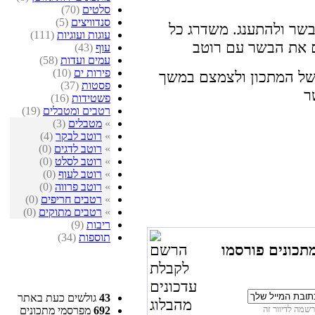
סלטים
(70)
סנדוויצים
(5)
בשר ולהתענג. משדרג כל
עוגות ועוגיות
(111)
עוף
(43)
עמים ועדות
(58)
פירות ים
(10)
של המתכון ולצמצם במשך
פסטות
(37)
פשטידות
(16)
רטבים ומטבלים
(19)
»
מטבלים
(3)
»
רוטב לבקר
(4)
»
רוטב לדגים
(0)
»
רוטב לסלט
(0)
»
רוטב לעוף
(0)
»
רוטב פרווה
(0)
»
רטבים חריפים
(0)
»
רטבים מתוקים
(0)
ריבות
(9)
תוספות
(34)
תכונים פורסמו
43
גולשים כעת באתר
692
מפרסמי מתכונים