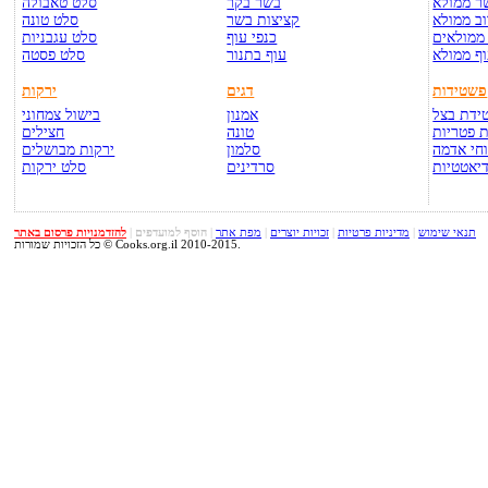
ר ממולא
בשר בקר
סלט טאבולה
ב ממולא
קציצות בשר
סלט טונה
ממולאים
כנפי עוף
סלט עגבניות
ף ממולא
עוף בתנור
סלט פסטה
פשטידות
דגים
ירקות
ידת בצל
אמנון
בישול צמחוני
 פטריות
טונה
חצילים
חי אדמה
סלמון
ירקות מבושלים
יאטטיות
סרדינים
סלט ירקות
תנאי שימוש
|
מדיניות פרטיות
|
זכויות יוצרים
|
מפת אתר
|
הוסף למועדפים
|
להזדמנויות פרסום באתר
כל הזכויות שמורות © Cooks.org.il 2010-2015.