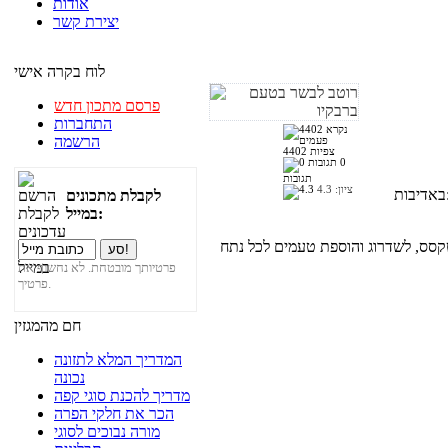
אודות
יצירת קשר
לוח בקרה אישי
פרסם מתכון חדש
התחברות
הרשמה
4402 צפיות
0
תגובות
ציון:
4.3
ת:
לקבלת מתכונים
במייל:
קסס, לשדרוג והוספת טעמים לכל נתח
פרטיותך מובטחת. לא נחשוף את
פרטיך.
חם מהמגזין
המדריך המלא לתזונה
נכונה
מדריך להכנת סוגי קפה
הכר את חלקי הפרה
מורה נבוכים לסוגי