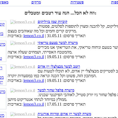
פות
פשטידות
מרקים
מאפים
וזה לא הכל... הנה עוד רטבים ומטבלים:
קוביות שמן בזיליקום
יליקום, קל להכנה ומצוין לתוספות לסלטים, פסטות,
מרקים קרים וחמים וכל מה שאוהבים בעצם.
| תאריך פרסום: 31.05.11
lemon3.co.il
באדיבות:
מישרה לבשר בטעם טריאקי
ר בטעם וניחוח טריאקי, את הטריאקי אנו מכירים
מהמטבח האסייתי, ושמחים שעלה ארצה.
| תאריך פרסום: 19.05.11
lemon3.co.il
באדיבות:
רוטב לבשר מבצלצלי יין אדום
 לסטייקים מבצלצלי יין אדום, לא תוכלו לטעות עם
המתכון הזה, פשוט וקל הכנה ונראה כמו במסעדות יוקרה.
| תאריך פרסום: 19.05.11
lemon3.co.il
באדיבות:
מישרה פלפל שחור לבשר
פלפל שחור ניו יורק סטייל, לאוהבי הפיקנטי שבנינו.
ממולץ במיוחד לנתחי אנטריקוט מיושן.
| תאריך פרסום: 17.05.11
lemon3.co.il
באדיבות:
משרה לבשר יין אדום ומרווה אורגנית