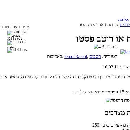
בלים
» ממרח או רוטב פסטו
או רוטב פסטו
3218 צפיות
0
תגובות
ציון:
4.3
, קטגוריה:
רטבים
lemon3.co.il
באדיבות:
אריך:
10.03.11
מרח פסטו. מתכון פשוט וקל להכנה לשידרוג כל חביתה,פשטידה, פסטה או ל
ה:
15
•
מספר מנות:
חצי קילוגרם
ליקום - עלים בלבד