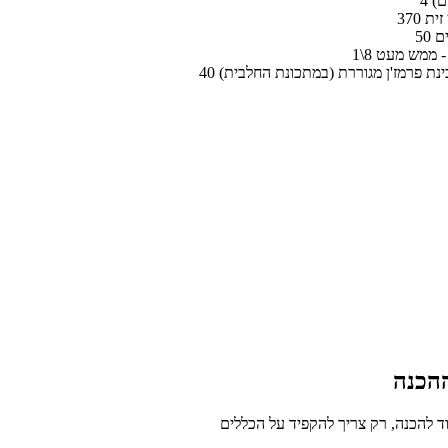
ים)
 זית
ים
ח - ממש מעט