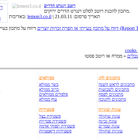
רוטב וינגרט הדרים
מתכון להכנת רוטב לסלט וינגרט הדרים ירוקים.
| תאריך פרסום: 21.03.11
lemon3.co.il
באדיבות:
כויות יוצרים (Report This Page)
בלים
» ממרח או רוטב פסטו
מתכונים לחג
ממולאים
מתכונים לראש השנה
בשר ממולא
מתכונים לשבועות
כרוב ממולא
ק
מתכונים לפסח
פלפלים ממולאים
מתכונים לחנוכה
עוף ממולא
עוגות ועוגיות
פשטידות
עוגת שוקולד
פשטידת בצל
עוגת גבינה
פשטידת פטריות
עוגת שמרים
פשטידת תפוחי אדמה
עוגיות שוקולד
פשטידות דיאטטיות