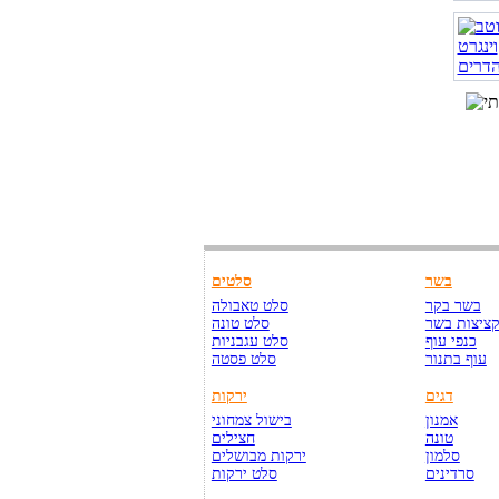
בשר
סלטים
בשר בקר
סלט טאבולה
ציצות בשר
סלט טונה
כנפי עוף
סלט עגבניות
עוף בתנור
סלט פסטה
דגים
ירקות
אמנון
בישול צמחוני
טונה
חצילים
סלמון
ירקות מבושלים
סרדינים
סלט ירקות