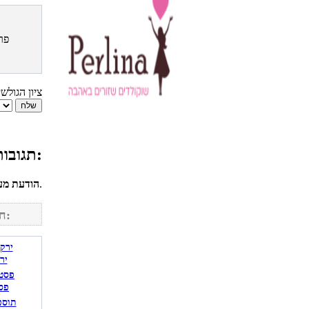
פר
ציון הגולש
תגובות גולשים למתכון ממרח או רוטב פסטו:
לחשבונך על מנת להגיב.
הודעת מע
חפש מתכונים נוספים באתר:
יר
פס