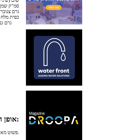
4 שום (שיני
370 סמ"ק שמן
50 גרם צנובר
1\8 כפית מל
40 גרם גבינת פרמז'ן מגוררת (במתכונת החלבית)
אופן ההכנה:
פשוט מאוד להכנה, רק צריך להקפיד על הכללים.