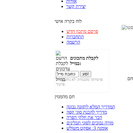
אודות
יצירת קשר
לוח בקרה אישי
פרסם מתכון חדש
התחברות
הרשמה
לקבלת מתכונים
במייל:
חם
פרטיותך מובטחת. לא נחשוף את
פרטיך.
חם מהמגזין
המדריך המלא לתזונה נכונה
מדריך להכנת סוגי קפה
הכר את חלקי הפרה
מורה נבוכים לסוגי תבלינים
אומגה 3: אפקט משולש