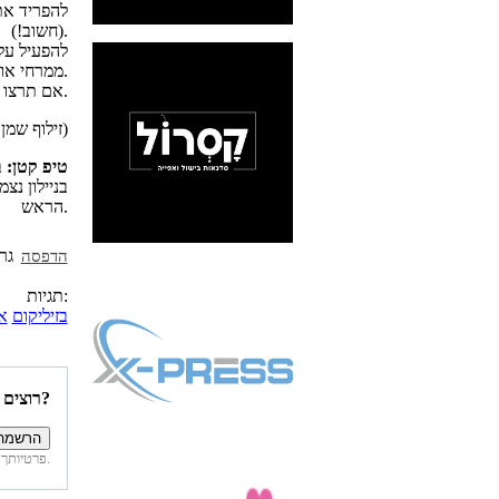
להפריד את
(חשוב!).
להפעיל על
ממרחי או רטבי.
אם תרצו את הפסטו חלבי, תוכלו להוסיף לו את גבינת הפרמזן.
(*זילוף שמן הזית נועד בכדיי שהרוטב לא יתפרק או ישבר)
טיפ קטן:
ב
בניילון נ
הראש.
הדפסה
תגיות:
בזיליקום
אג
רוצים להיות הראשונים לדעת איזה מתכונים פורסמו השבוע באתר?
פרטיותך מובטחת. לא נחשוף את פרטיך. בכל רגע תוכל לבטל הרשמה לדיוור זה.