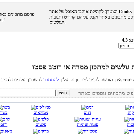
הצטרף לקהילת אוהבי האוכל של אתר Cooks
סם מתכונים באתר וקבל עליהם קרדיט ותגובות
הגולשים.
ים:
4.3
רכת:
אינך מורשה להגיב למתכון זה. עליך
להתחבר
קות
דגים
ממולאים
בשר
טות
עוגות ועוגיות
סלטים
לחם