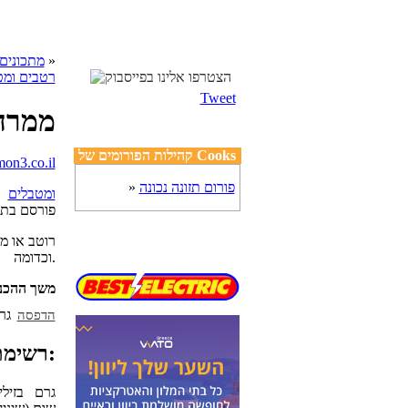
»
cooks מתכונים
רטבים ומט
Tweet
ממרח 
קהילות הפורומים של Cooks
פורום תזונה נכונה
»
ומטבלים
פורסם בת
רוטב או מ
וכדומה.
משך ההכנ
הדפסה
רשימת מצרכים:
250 גרם בזי