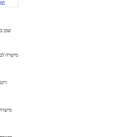
תוס
שמן בז
מישרה לבש
רוטב
מישרה 