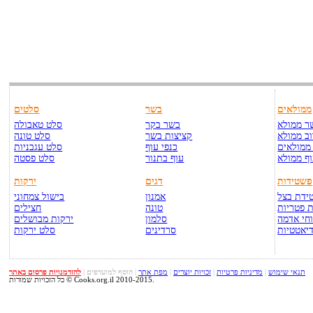
ממולאים
בשר
סלטים
ר ממולא
בשר בקר
סלט טאבולה
ב ממולא
קציצות בשר
סלט טונה
ממולאים
כנפי עוף
סלט עגבניות
ף ממולא
עוף בתנור
סלט פסטה
פשטידות
דגים
ירקות
ידת בצל
אמנון
בישול צמחוני
 פטריות
טונה
חצילים
חי אדמה
סלמון
ירקות מבושלים
יאטטיות
סרדינים
סלט ירקות
תנאי שימוש
|
מדיניות פרטיות
|
זכויות יוצרים
|
מפת אתר
|
הוסף למועדפים
|
להזדמנויות פרסום באתר
כל הזכויות שמורות © Cooks.org.il 2010-2015.