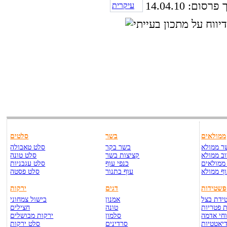
סום: 14.04.10
ממולאים
בשר
סלטים
ר ממולא
בשר בקר
סלט טאבולה
ב ממולא
קציצות בשר
סלט טונה
ממולאים
כנפי עוף
סלט עגבניות
ף ממולא
עוף בתנור
סלט פסטה
פשטידות
דגים
ירקות
ידת בצל
אמנון
בישול צמחוני
 פטריות
טונה
חצילים
חי אדמה
סלמון
ירקות מבושלים
יאטטיות
סרדינים
סלט ירקות