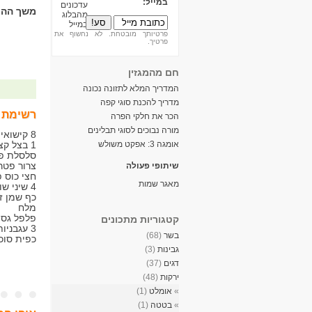
במייל:
משך ההכ
פרטיותך מובטחת. לא נחשוף את
פרטיך.
חם מהמגזין
המדריך המלא לתזונה נכונה
מדריך להכנת סוגי קפה
רשימת 
הכר את חלקי הפרה
מורה נבוכים לסוגי תבלינים
8 קישואים
אומגה 3: אפקט משולש
1 בצל קצוץ
סלסלת פט
צרור פטרו
שיתופי פעולה
חצי כוס פ
מאגר שמות
4 שיני שום
כף שמן ז
מלח
פלפל גס
קטגוריות מתכונים
3 עגבניות פרוסות
בשר
(68)
כפית סוכ
גבינות
(3)
דגים
(37)
ירקות
(48)
»
אומלט
(1)
»
בטטה
(1)