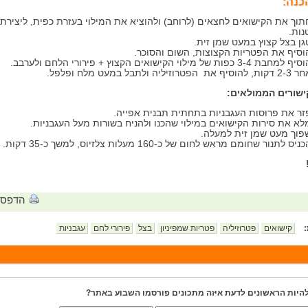
כנה:
תוך את הקישואים לחצאים (לרוחב) ולהוציא את המילוי בעזרת כפית, ליצירת 
נות.
גן בצל קצוץ במעט שמן זית.
וסיף את הפטריות הקצוצות, השום והסוכר.
חבת 3-4 כפות של מילוי הקישואים הקצוץ + פירורי הלחם ולערבב.
יף את הפטרוזיליה ולתבל במעט מלח ופלפל.
שורים הממולאים:
זר את פרוסות העגבניות בתחתית תבנית אפייה.
לא את סירות הקישואים במילוי שהכנו ולהניח בשורות מעל העגבניות.
פוך מעט שמן זית למעלה.
יס לתנור שחומם מראש לחום של כ-160 מעלות צלזיוס, למשך כ-35 דקות.
הדפס
:
קישואים
פטרוזיליה
פטריות שמפיניון
בצל
פירורי לחם
עגבניות
להיות הראשונים לדעת איזה מתכונים פורסמו השבוע באתר?