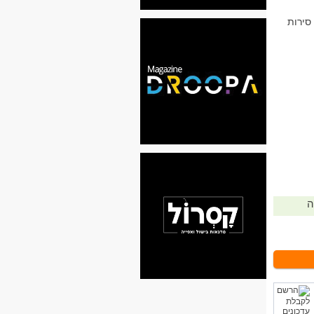
סירות
ה