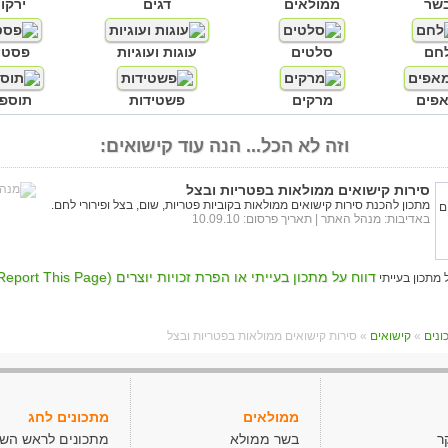
שר
ממולאים
דגים
ירקו
חם
סלטים
עוגות ועוגיות
פסטו
פים
מרקים
פשטידות
תוספו
וזה לא הכל... הנה עוד קישואים:
סירות קישואים ממולאות בפטריות ובצל
מתכון להכנת סירות קישואים ממולאות בקוביות פטריות, שום, בצל ופירורי לחם.
באדיבות:
מנהל האתר
| תאריך פרסום: 10.09.10
דווח על מתכון בעייתי או הפרת זכויות יוצרים (Report This Page)
»
קישואים
» סירות קישואים ממולאות בפטריות ובצל
ממולאים
מתכונים לחג
ר
בשר ממולא
מתכונים לראש הש