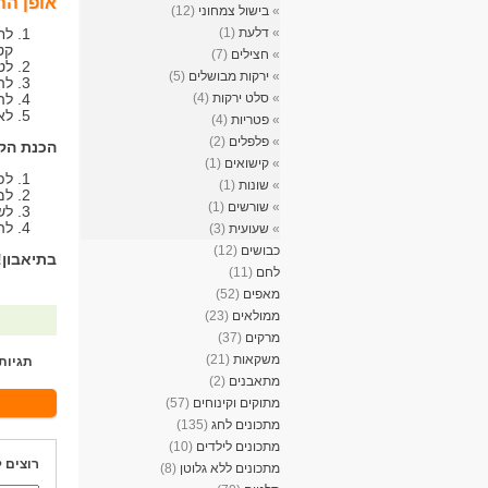
אופן הה
»
בישול צמחוני
(12)
»
דלעת
(1)
לח
קט
»
חצילים
(7)
לט
»
ירקות מבושלים
(5)
לה
»
סלט ירקות
(4)
להוסיף למ
לאחר 2-3 דקות, להוס
»
פטריות
(4)
»
פלפלים
(2)
הכנת הקי
»
קישואים
(1)
לפ
»
שונות
(1)
למ
»
שורשים
(1)
לש
להכנ
»
שעועית
(3)
כבושים
(12)
בתיאבון!
לחם
(11)
מאפים
(52)
ממולאים
(23)
מרקים
(37)
משקאות
(21)
תגיות
מתאבנים
(2)
מתוקים וקינוחים
(57)
מתכונים לחג
(135)
מתכונים לילדים
(10)
רוצים 
מתכונים ללא גלוטן
(8)