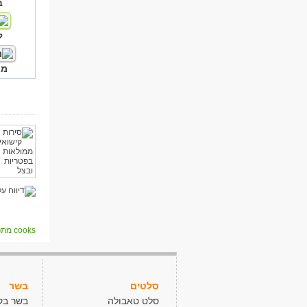
ב
ל
מא
cooks מתכונים
סלטים
בשר
סלט טאבולה
בשר בק