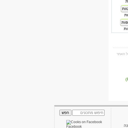
ת
ת
ת
נה
Facebook