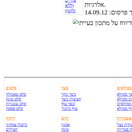
אלרגיות.
סום: 14.09.12
ממולאים
בשר
סלטים
ר ממולא
בשר בקר
סלט טאבולה
ב ממולא
קציצות בשר
סלט טונה
ממולאים
כנפי עוף
סלט עגבניות
ף ממולא
עוף בתנור
סלט פסטה
פשטידות
דגים
ירקות
ידת בצל
אמנון
בישול צמחוני
 פטריות
טונה
חצילים