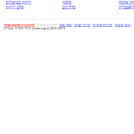
חי אדמה
סלמון
ירקות מבושלים
יאטטיות
סרדינים
סלט ירקות
תנאי שימוש
|
מדיניות פרטיות
|
זכויות יוצרים
|
מפת אתר
|
הוסף למועדפים
|
להזדמנויות פרסום באתר
כל הזכויות שמורות © Cooks.org.il 2010-2015.