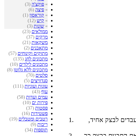
»
פוקצ'ה
(3)
»
פיצה
(6)
»
קוראסון
(1)
»
קיש
(12)
»
שונות
(3)
ממולאים
(23)
מרקים
(37)
משקאות
(21)
מתאבנים
(2)
מתוקים וקינוחים
(57)
מתכונים לחג
(135)
מתכונים לילדים
(10)
מתכונים ללא גלוטן
(8)
סלטים
(70)
סנדוויצים
(5)
עוגות ועוגיות
(111)
עוף
(43)
עמים ועדות
(58)
פירות ים
(10)
פסטות
(37)
פשטידות
(16)
בדים לבצק אחיד,
רטבים ומטבלים
(19)
ריבות
(9)
תוספות
(34)
, מרפדים את התבנית בבצק כך