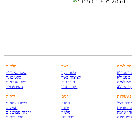
ממולאים
בשר
סלטים
ר ממולא
בשר בקר
סלט טאבולה
ב ממולא
קציצות בשר
סלט טונה
ממולאים
כנפי עוף
סלט עגבניות
ף ממולא
עוף בתנור
סלט פסטה
פשטידות
דגים
ירקות
ידת בצל
אמנון
בישול צמחוני
 פטריות
טונה
חצילים
חי אדמה
סלמון
ירקות מבושלים
יאטטיות
סרדינים
סלט ירקות