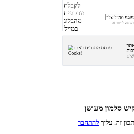
בות
כון זה. עליך
להתחבר