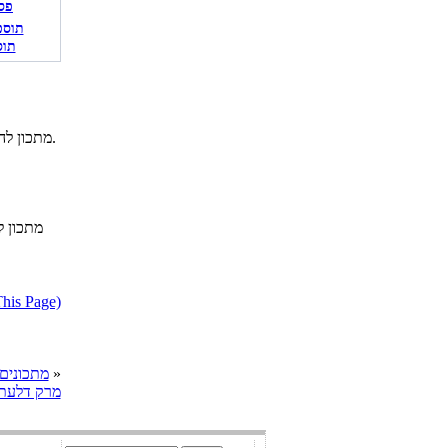
פס
תוס
מתכון להכנת מרק דלעת עם צ'ילי וסילאן, באדיבות השף יזהר דניאל מקפה פולה.
מתכון 
דווח על מתכון בעייתי או הפרת ז
»
cooks מתכונים
מרק דלעת