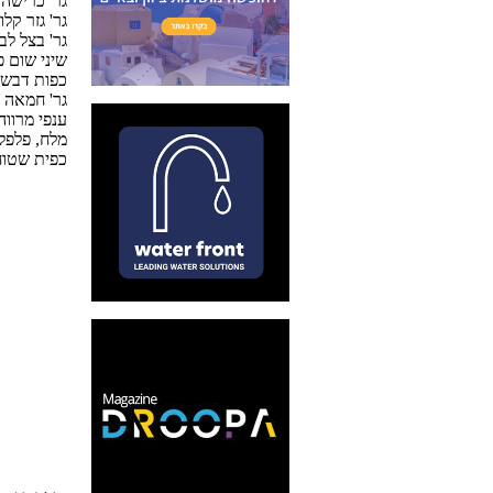
150 גר' כריש
100 גר' גזר ק
200 גר' בצל 
4 שיני שום 
2 כפות דבש
100 גר' חמאה או 100 סמ"ק 
2-3 ענפי מרו
מלח, פלפל 
¼ כפית שטו