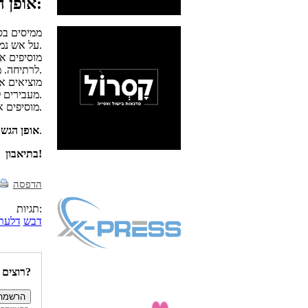
אופן ההכנה:
ממיסים בס
על אש נמוכה עד ריכוך הבצל. מערבבים מדי פעם.
מוסיפים את
לרתיחה. מנמיכים את האש ומשלים עד ריכוך הגזר.
מוציאים א
מעבירים לסיר אחר דרך מסננת ביתית.
מוסיפים את הדבש, מלח ופלפל ובודיקים תיבול.
בהגשה, זולפים מעט שמן זית על כל צלחת מרק.
אופן הגש
בתיאבון!
הדפסה
תגיות:
דבש
דלעת
רוצים להיות הראשונים לדעת איזה מתכונים פורסמו השבוע באתר?