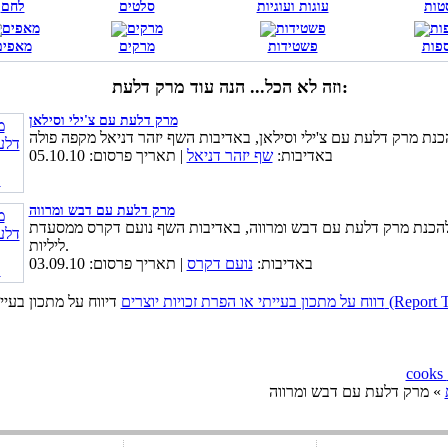
טות
עוגות ועוגיות
סלטים
לחם
פות
פשטידות
מרקים
מאפים
וזה לא הכל... הנה עוד מרק דלעת:
מרק דלעת עם צ'ילי וסילאן
באדיבות:
שף יזהר דניאל
| תאריך פרסום: 05.10.10
מרק דלעת עם דבש ומרווה
להכנת מרק דלעת עם דבש ומרווה, באדיבות השף נועם דקרס ממסעדת
ליליות.
באדיבות:
נועם דקרס
| תאריך פרסום: 03.09.10
כויות יוצרים (Report This Page)
» מרק דלעת עם דבש ומרווה