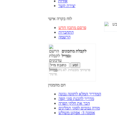
אודות
יצירת קשר
לוח בקרה אישי
פרסם מתכון חדש
התחברות
הרשמה
לקבלת מתכונים
במייל:
פרטיותך מובטחת. לא נחשוף את
פרטיך.
חם מהמגזין
המדריך המלא לתזונה נכונה
מדריך להכנת סוגי קפה
הכר את חלקי הפרה
מורה נבוכים לסוגי תבלינים
אומגה 3: אפקט משולש