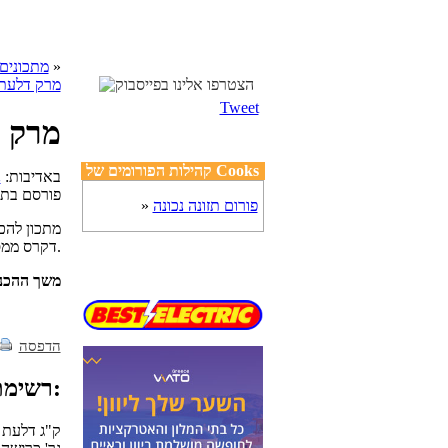
»
cooks מתכונים
מרק דלעת
Tweet
מרק ד
קהילות הפורומים של Cooks
באדיבות:
נ
פורסם בת
פורום תזונה נכונה
»
מתכון להכ
דקרס ממסעדת ליליות.
משך ההכנ
הדפסה
רשימת מצרכים:
1 ק"ג דלעת