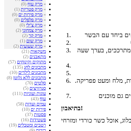
»
מרק עוף
(0)
»
מרק פטריות
(1)
»
מרק פירות ים
(0)
»
מרק פלפלים
(0)
»
מרק צ'ילי
(0)
»
מרק צמחוני
(2)
»
מרק קר
(2)
»
מרק שום
(1)
»
מרק שעועית
(2)
מתרככים, בערך שעה
משקאות
(21)
מתאבנים
(2)
מתוקים וקינוחים
(57)
מתכונים לחג
(135)
מתכונים לילדים
(10)
מתכונים ללא גלוטן
(8)
ת, מלח ומעט פפריקה.
סלטים
(70)
סנדוויצים
(5)
עוגות ועוגיות
(111)
עוף
(43)
עמים ועדות
(58)
בתיאבון!
פירות ים
(10)
פסטות
(37)
פשטידות
(16)
רטבים ומטבלים
(19)
ריבות
(9)