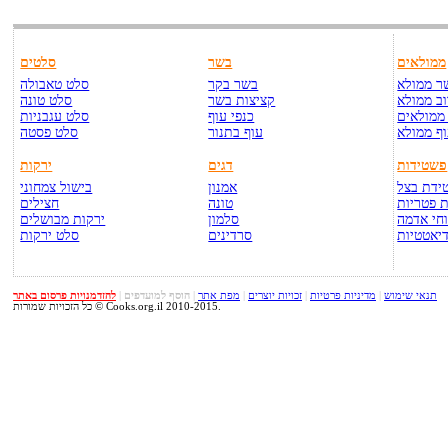
ממולאים
בשר
סלטים
ר ממולא
בשר בקר
סלט טאבולה
ב ממולא
קציצות בשר
סלט טונה
ממולאים
כנפי עוף
סלט עגבניות
ף ממולא
עוף בתנור
סלט פסטה
פשטידות
דגים
ירקות
ידת בצל
אמנון
בישול צמחוני
 פטריות
טונה
חצילים
חי אדמה
סלמון
ירקות מבושלים
יאטטיות
סרדינים
סלט ירקות
תנאי שימוש
|
מדיניות פרטיות
|
זכויות יוצרים
|
מפת אתר
|
הוסף למועדפים
|
להזדמנויות פרסום באתר
כל הזכויות שמורות © Cooks.org.il 2010-2015.