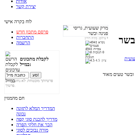
אודות
יצירת קשר
לוח בקרה אישי
פרסם מתכון חדש
התחברות
ובשר
*
צילום: בתיה דורון
הרשמה
4941 צפיות
0
תגובות
ועית
לקבלת מתכונים
ציון:
4.5
במייל:
פרטיותך מובטחת. לא נחשוף את
פרטיך.
חם מהמגזין
המדריך המלא לתזונה
נכונה
מדריך להכנת סוגי קפה
הכר את חלקי הפרה
מורה נבוכים לסוגי