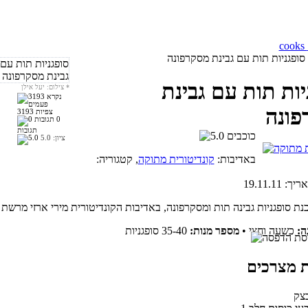
סופגניות תות עם גבינת מסקרפונה
יות תות עם גבינת
*
צילום: יעל אילן
פונה
3193 צפיות
0
תגובות
ציון:
5.0
באדיבות:
קונדיטורית מתוקה
, קטגוריה:
אריך:
19.11.11
ה:
כשעה וחצי
•
מספר מנות:
35-40 סופגניות