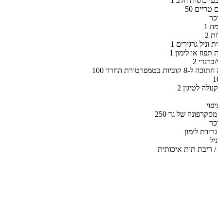
בעי כוסות חלב
ים טריים
כר
מח
ות
ת וניל גרגירים
ת תפוז או לימון
י/ברנדי
 קוביות בטמפרטורת החדר
קנולה לטיגון
נת מסקרפונה של גד
כר
רידת לימון
יל
/ ריבת תות איכותית