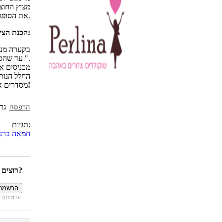
את הסופגניות בטמפרטורת החדר.
הכנת הציפוי:
בקערה מני
עד שהסוכר נמס והמילוי הפך ל"קרמי ".
מכניסים א
החלל הנות
בתיאבון!
מסדרים את
הדפסה
תגיות:
חמאה
ברנ
רוצים להיות הראשונים לדעת איזה מתכונים פורסמו השבוע באתר?
פרטיותך מובטחת. לא נחשוף את פרטיך. בכל רגע תוכל לבטל הרשמה לדיוור זה.