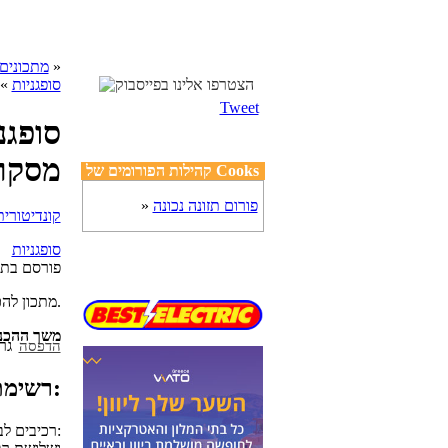
»
cooks מתכונים
סופגניות
» 
Tweet
סופגנ
מסקר
קהילות הפורומים של Cooks
פורום תזונה נכונה
»
סופגניות
פורסם בת
מתכון להכנת סופגניות גבינה תות ומסקרפונה, באדיבות הקונדיטורית מירי ארזי מרשת מתוקה.
משך ההכנ
הדפסה
רשימת מצרכים:
רכיבים לבצק: