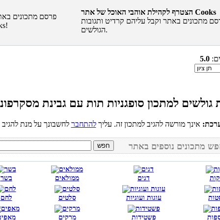
הצטרף לקהילת אוהבי האוכל של אתר Cooks
סם מתכונים באתר וקבל עליהם קרדיט ותגובות
הגולשים.
ים:
5.0
רכת:
אינך מורשה להגיב למתכון זה. עליך
להתחבר
קות
דגים
ממולאים
בשר
טות
עוגות ועוגיות
סלטים
לחם
פות
פשטידות
מרקים
מאפים