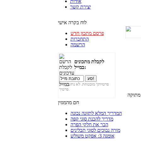
אודות
יצירת קשר
לוח בקרה אישי
פרסם מתכון חדש
התחברות
הרשמה
לקבלת מתכונים
במייל:
פרטיותך מובטחת. לא נחשוף את
פרטיך.
חם מהמגזין
המדריך המלא לתזונה נכונה
מדריך להכנת סוגי קפה
הכר את חלקי הפרה
מורה נבוכים לסוגי תבלינים
אומגה 3: אפקט משולש