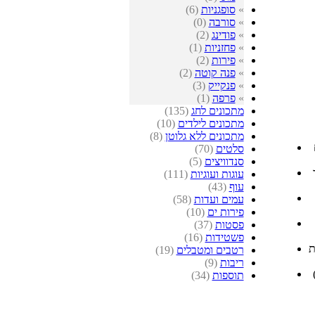
»
סופגניות
(6)
»
סורבה
(0)
»
פודינג
(2)
»
פחזניות
(1)
»
פירות
(2)
»
פנה קוטה
(2)
»
פנקייק
(3)
»
פרפה
(1)
מתכונים לחג
(135)
מתכונים לילדים
(10)
מתכונים ללא גלוטן
(8)
סלטים
(70)
סנדוויצים
(5)
עוגות ועוגיות
(111)
עוף
(43)
עמים ועדות
(58)
פירות ים
(10)
פסטות
(37)
פשטידות
(16)
ת
רטבים ומטבלים
(19)
ריבות
(9)
)
תוספות
(34)