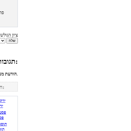
פר
ציון הגולש
תגובות גולשים למתכון סופגניות תות עם גבינת מסקרפונה:
לחשבונך על מנת להגיב.
הודעת מע
חפש מתכונים נוספים באתר:
יר
פס
תוס