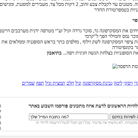
מציץ החוצה. מטגנים עד לקבלת צבע זהוב, 2 דקות מכל צד, מעבירים למסננת, ומגישים
חים את המסקרפונה גד, סוכר גרדה ווניל וע"י מטרפה ידנית מערבבים הייטב
ת ציפוי המסקרפונה לשק זילוף , מזלפים כתר בראש הסופגניה וממלאים את
ר בקונפיטורה
 הסופגניות בצלחת הגשה חגיגית ויפה...
די
ויסקי
לימון
גבינת מסקרפונה
וניל
חלב
תמצית וניל
תפוז
שמרים