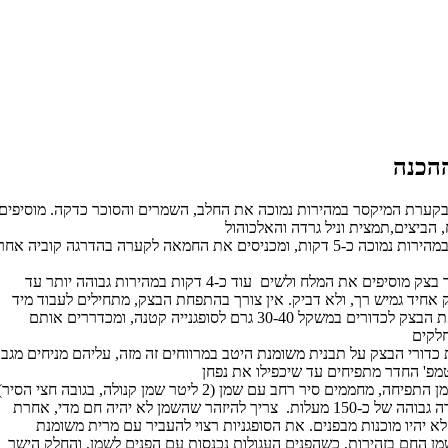
קערת המיקסר במהירות נמוכה את החלב, השמרים והסוכר כדקה. מוסיפים
מערבבים במהירות נמוכה כ-5 דקות, ומכניסים את החמאה לקערה בהדרגה קוביה אחר
כאשר נוצר בצק מוסיפים את המלח ולשים עוד כ-4 דקות במהירות גבוהה יותר עד
מחלקים את הבצק לכדורים במשקל 30-40 גרם לסופגנייה קטנה, ומכדררים אותם
 כדורי הבצק על תבנית משומנת היטב במרווחים זה מזה, עליהם מניחים מגב
במקביל בזמן התפיחה, מחממים סיר רחב עם שמן (2 ליטר שמן קנולה, בגובה חצי הסיר
בטמפרטורה גבוהה של כ-150 מעלות. צריך להיזהר שהשמן לא יהיה חם מדי, אחרת
לא יהיו מוכנות מבפנים. את הסופגניות רצוי להעביר עם מרית משומנת
ן החם בזהירות, כשהפנים העגולות נכנסות עם הפנים לשמן, והחלק הישר