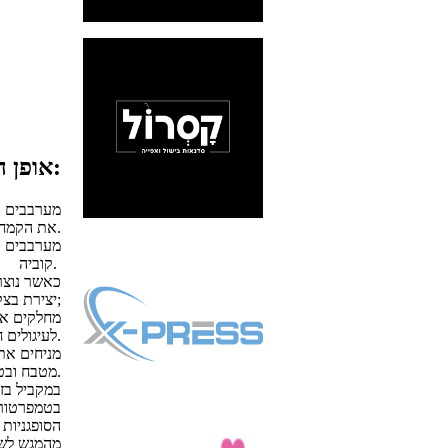
אופן ההכנה:
מערבבים ב
את הקמח, הביצים,תמצית וניל גרדה והאלכוהול.
קוביה.
יצירת בצק אחיד גמיש רך, ולא דביק. אין צורך בהתפחת הבצק, מתחילים לעבוד מיד;
לעיגולים חלקים.
מניחים את
מטבח ובטמפ' החדר מתפיחים עד שיכפילו את נפחן.
הסופגניות 
מהמגש לשמ