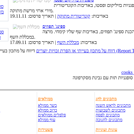
סופגניות בזיליקום ופסטו
גניות בזיליקום ופסטו, באדיבות הקונדיטורית
מירי ארזי מרשת מתוקה.
באדיבות:
קונדיטורית מתוקה
| תאריך פרסום: 19.11.11
ספינג' תפוזים
כנת ספינג' תפוזים, באדיבות שף שליו קימחי. מרצה
במכללת השף.
באדיבות:
מכללת השף
| תאריך פרסום: 17.09.11
כויות יוצרים (Report This Page)
סופגניות תות עם גבינת מסקרפונה
מתכונים לחג
ממולאים
מתכונים לראש השנה
בשר ממולא
מתכונים לשבועות
כרוב ממולא
ק
מתכונים לפסח
פלפלים ממולאים
מתכונים לחנוכה
עוף ממולא
עוגות ועוגיות
פשטידות