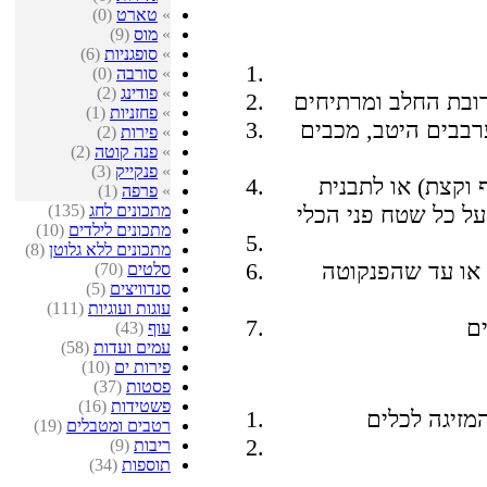
»
טארט
(0)
»
מוס
(9)
»
סופגניות
(6)
»
סורבה
(0)
»
פודינג
(2)
»
פחזניות
(1)
רבבים היטב, מכבים
»
פירות
(2)
»
פנה קוטה
(2)
»
פנקייק
(3)
 וקצת) או לתבנית
»
פרפה
(1)
מתכונים לחג
(135)
מתכונים לילדים
(10)
מתכונים ללא גלוטן
(8)
 שעות לפחות או עד שהפנקוטה
סלטים
(70)
סנדוויצים
(5)
עוגות ועוגיות
(111)
עוף
(43)
עמים ועדות
(58)
פירות ים
(10)
פסטות
(37)
פשטידות
(16)
רטבים ומטבלים
(19)
ריבות
(9)
תוספות
(34)