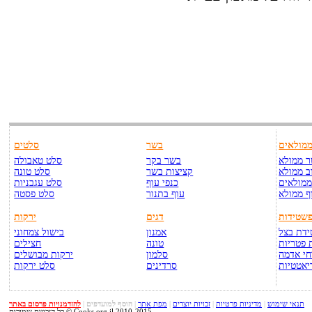
מולאים
בשר
סלטים
 ממולא
בשר בקר
סלט טאבולה
ב ממולא
קציצות בשר
סלט טונה
ממולאים
כנפי עוף
סלט עגבניות
ף ממולא
עוף בתנור
סלט פסטה
שטידות
דגים
ירקות
דת בצל
אמנון
בישול צמחוני
 פטריות
טונה
חצילים
י אדמה
סלמון
ירקות מבושלים
יאטטיות
סרדינים
סלט ירקות
תנאי שימוש
|
מדיניות פרטיות
|
זכויות יוצרים
|
מפת אתר
|
הוסף למועדפים
|
להזדמנויות פרסום באתר
כל הזכויות שמורות © Cooks.org.il 2010-2015.