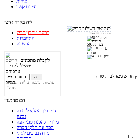
אודות
יצירת קשר
לוח בקרה אישי
פרסם מתכון חדש
*
צילום: שי אפגין
התחברות
הרשמה
5000 צפיות
1
תגובות
ציון:
4.0
לקבלת מתכונים
במייל:
פרטיותך מובטחת. לא נחשוף את
פרטיך.
חם מהמגזין
המדריך המלא לתזונה
נכונה
מדריך להכנת סוגי קפה
הכר את חלקי הפרה
מורה נבוכים לסוגי