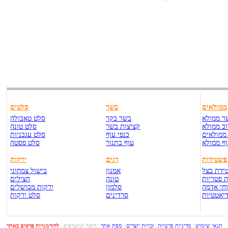
ממולאים
בשר
סלטים
ר ממולא
בשר בקר
סלט טאבולה
ב ממולא
קציצות בשר
סלט טונה
ממולאים
כנפי עוף
סלט עגבניות
ף ממולא
עוף בתנור
סלט פסטה
פשטידות
דגים
ירקות
ידת בצל
אמנון
בישול צמחוני
 פטריות
טונה
חצילים
חי אדמה
סלמון
ירקות מבושלים
יאטטיות
סרדינים
סלט ירקות
תנאי שימוש
|
מדיניות פרטיות
|
זכויות יוצרים
|
מפת אתר
|
הוסף למועדפים
|
להזדמנויות פרסום באתר