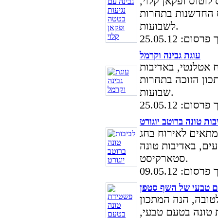
לוטוס ופקאן קלוי,
 בתחרות Gad Patisserie למתכונים
לשבועות.
סום: 25.05.12
עוגת גבינה וקרמל
ח אטלנטי, באדיבות
ה בתחרות Gad Patisserie למתכוני
שבועות.
סום: 25.05.12
בות טונה ברוטב יוגורט
המתאים לאירוח בחג
עים, באדיבות טונה
סטארקיסט.
סום: 09.05.12
ם טבעי של השף סטפן
טובה, הנה המתכון
טונה בטעם טבעי,