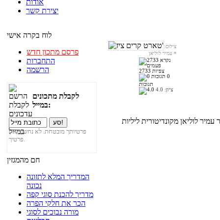
אודות
יצירת קשר
לוח בקרה אישי
צילום:
פרסם מתכון חדש
*
עמיר לוליאן
התחברות
הרשמה
2733 צפיות
0
תגובות
ציון:
4.0
לקבלת מתכונים
במייל:
עמיר לוליאן מקונדיטורית ליליות
פרטיותך מובטחת. לא נחשוף את
פרטיך.
חם מהמגזין
המדריך המלא לתזונה
נכונה
מדריך להכנת סוגי קפה
הכר את חלקי הפרה
מורה נבוכים לסוגי