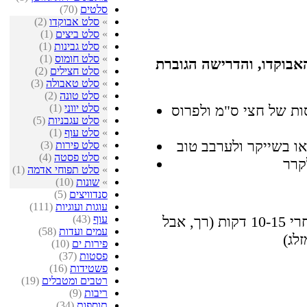
סלטים
(70)
»
סלט אבוקדו
(2)
»
סלט ביצים
(1)
»
סלט גבינות
(1)
»
סלט חומוס
(1)
האבוקדו, והדרישה הגוברת
»
סלט חצילים
(2)
»
סלט טאבולה
(3)
»
סלט טונה
(2)
»
סלט יווני
(1)
ת של חצי ס"מ ולפרוס
»
סלט עגבניות
(5)
»
סלט עוף
(1)
»
סלט פירות
(3)
»
סלט פסטה
(4)
»
סלט תפוחי אדמה
(1)
»
שונות
(10)
סנדוויצים
(5)
עוגות ועוגיות
(111)
עוף
(43)
לקלף, לשים בסיר מים על הגז, מוכן אחרי 10-15 דקות (רך, אבל
עמים ועדות
(58)
פירות ים
(10)
פסטות
(37)
פשטידות
(16)
רטבים ומטבלים
(19)
ריבות
(9)
תוספות
(34)