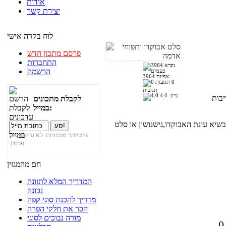
אודות
יצירת קשר
לוח בקרה אישי
פרסם מתכון חדש
התחברות
הרשמה
3964 צפיות
0
תגובות
ציון:
4.0
לקבלת מתכונים
במייל:
שיא עונת האבוקדו,נישנושון או סלט
פרטיותך מובטחת. לא נחשוף את
פרטיך.
חם מהמגזין
המדריך המלא לתזונה
נכונה
מדריך להכנת סוגי קפה
הכר את חלקי הפרה
מורה נבוכים לסוגי