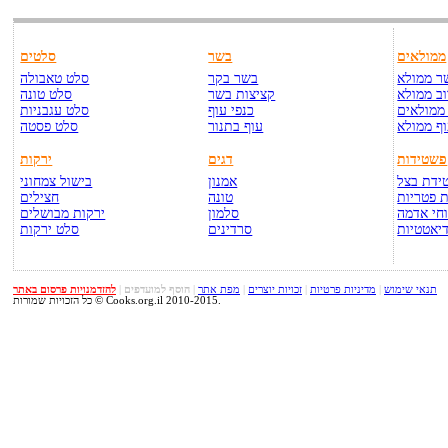
ממולאים
בשר
סלטים
ר ממולא
בשר בקר
סלט טאבולה
ב ממולא
קציצות בשר
סלט טונה
ממולאים
כנפי עוף
סלט עגבניות
ף ממולא
עוף בתנור
סלט פסטה
פשטידות
דגים
ירקות
ידת בצל
אמנון
בישול צמחוני
 פטריות
טונה
חצילים
חי אדמה
סלמון
ירקות מבושלים
יאטטיות
סרדינים
סלט ירקות
תנאי שימוש
|
מדיניות פרטיות
|
זכויות יוצרים
|
מפת אתר
|
הוסף למועדפים
|
להזדמנויות פרסום באתר
כל הזכויות שמורות © Cooks.org.il 2010-2015.