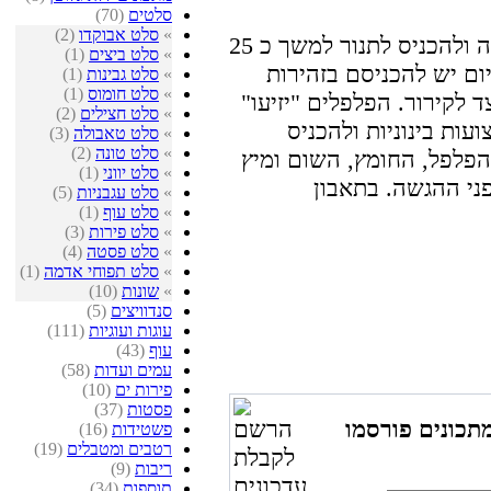
סלטים
(70)
»
סלט אבוקדו
(2)
את הפלפלים יש להניח על תבנית אפייה ולהכניס לתנור למשך כ 25
»
סלט ביצים
(1)
200 מעלות. בסיום יש להכניסם בזהירות
»
סלט גבינות
(1)
»
סלט חומוס
(1)
ד לקירור. הפלפלים "יזיעו"
»
סלט חצילים
(2)
עות בינוניות ולהכניס
»
סלט טאבולה
(3)
»
סלט טונה
(2)
הפלפל, החומץ, השום ומיץ
»
סלט יווני
(1)
»
סלט עגבניות
(5)
»
סלט עוף
(1)
»
סלט פירות
(3)
»
סלט פסטה
(4)
»
סלט תפוחי אדמה
(1)
»
שונות
(10)
סנדוויצים
(5)
עוגות ועוגיות
(111)
עוף
(43)
עמים ועדות
(58)
פירות ים
(10)
פסטות
(37)
תכונים פורסמו
פשטידות
(16)
רטבים ומטבלים
(19)
ריבות
(9)
תוספות
(34)