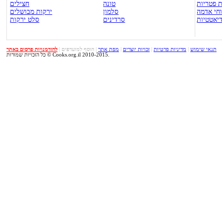
 פטריות
טונה
חצילים
חי אדמה
סלמון
ירקות מבושלים
יאטטיות
סרדינים
סלט ירקות
תנאי שימוש
|
מדיניות פרטיות
|
זכויות יוצרים
|
מפת אתר
|
הוסף למועדפים
|
להזדמנויות פרסום באתר
כל הזכויות שמורות © Cooks.org.il 2010-2015.