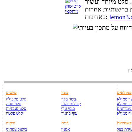
 סלט מיוחד ועשיר
lemon3.c
באדיבות:
ן
ממולאים
בשר
סלטים
ר ממולא
בשר בקר
סלט טאבולה
ב ממולא
קציצות בשר
סלט טונה
ממולאים
כנפי עוף
סלט עגבניות
ף ממולא
עוף בתנור
סלט פסטה
פשטידות
דגים
ירקות
ידת בצל
אמנון
בישול צמחוני