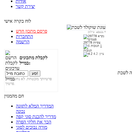
אודות
יצירת קשר
לוח בקרה אישי
פרסם מתכון חדש
*
צילום: admin
התחברות
הרשמה
29778 צפיות
1
תגובות
ציון:
4.2
לקבלת מתכונים
במייל:
פרטיותך מובטחת. לא נחשוף את
פרטיך.
חם מהמגזין
המדריך המלא לתזונה
נכונה
מדריך להכנת סוגי קפה
הכר את חלקי הפרה
מורה נבוכים לסוגי