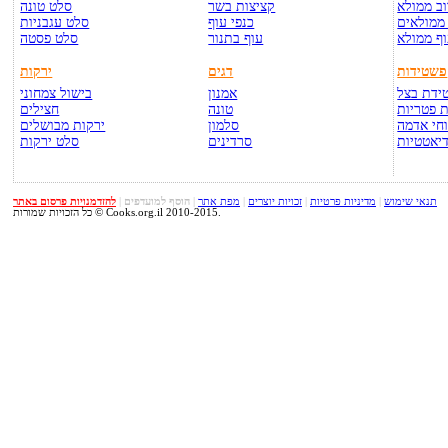
ב ממולא
קציצות בשר
סלט טונה
ממולאים
כנפי עוף
סלט עגבניות
ף ממולא
עוף בתנור
סלט פסטה
פשטידות
דגים
ירקות
ידת בצל
אמנון
בישול צמחוני
 פטריות
טונה
חצילים
חי אדמה
סלמון
ירקות מבושלים
יאטטיות
סרדינים
סלט ירקות
תנאי שימוש
|
מדיניות פרטיות
|
זכויות יוצרים
|
מפת אתר
|
הוסף למועדפים
|
להזדמנויות פרסום באתר
כל הזכויות שמורות © Cooks.org.il 2010-2015.