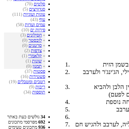
סלטים
(70)
סנדוויצים
(5)
עוגות ועוגיות
(111)
עוף
(43)
עמים ועדות
(58)
פירות ים
(10)
»
חסילונים
(3)
»
לובסטר
(0)
»
סרטנים
(0)
»
צדפות
(2)
»
קלאמרי
(1)
»
שונות
(1)
»
תמנון
(0)
, הג'ינג'ר ולערבב
פסטות
(37)
פשטידות
(16)
רטבים ומטבלים
(19)
ן הלבן ולהביא
ריבות
(9)
תוספות
(34)
34
גולשים כעת באתר
692
מפרסמי מתכונים
936
מתכונים טעימים