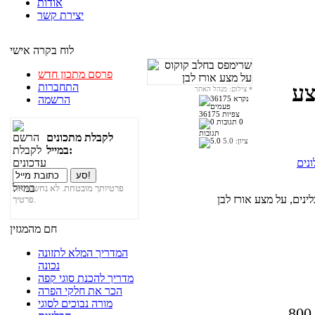
אודות
יצירת קשר
לוח בקרה אישי
פרסם מתכון חדש
התחברות
צע
*
צילום: מנהל האתר
הרשמה
36175 צפיות
0
תגובות
לקבלת מתכונים
ציון:
5.0
במייל:
ונים
פרטיותך מובטחת. לא נחשוף את
פרטיך.
חם מהמגזין
המדריך המלא לתזונה
נכונה
מדריך להכנת סוגי קפה
הכר את חלקי הפרה
מורה נבוכים לסוגי