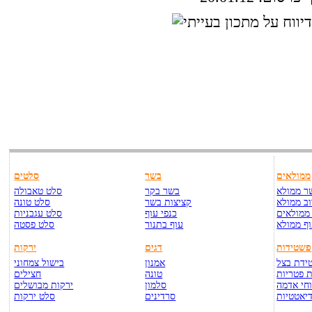
ממולאים
בשר
סלטים
ר ממולא
בשר בקר
סלט טאבולה
ב ממולא
קציצות בשר
סלט טונה
ממולאים
כנפי עוף
סלט עגבניות
ף ממולא
עוף בתנור
סלט פסטה
פשטידות
דגים
ירקות
ידת בצל
אמנון
בישול צמחוני
 פטריות
טונה
חצילים
חי אדמה
סלמון
ירקות מבושלים
יאטטיות
סרדינים
סלט ירקות