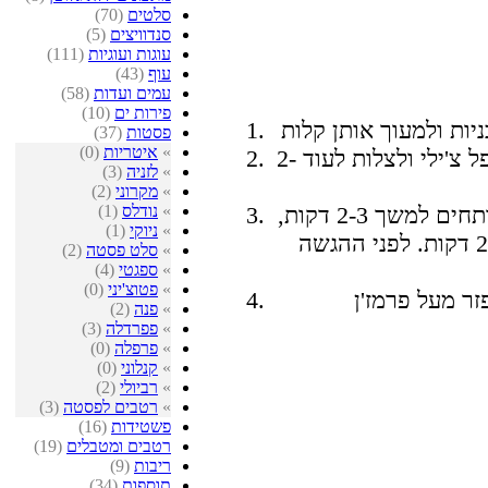
סלטים
(70)
סנדוויצים
(5)
עוגות ועוגיות
(111)
עוף
(43)
עמים ועדות
(58)
פירות ים
(10)
פסטות
(37)
»
איטריות
(0)
להוסיף את בצל השאלוט, השום והפלפל צ'ילי ולצלות לעוד 2-
»
לזניה
(3)
»
מקרוני
(2)
»
נודלס
(1)
בסיר נפרד, לבשל את הרביולי במים רותחים למשך 2-3 דקות,
»
ניוקי
(1)
לסנן את המים ולהוסיף למחבת למשך 2 דקות. לפני ההגשה
»
סלט פסטה
(2)
»
ספגטי
(4)
»
פטוצ'יני
(0)
»
פנה
(2)
»
פפרדלה
(3)
»
פרפלה
(0)
»
קנלוני
(0)
»
רביולי
(2)
»
רטבים לפסטה
(3)
פשטידות
(16)
רטבים ומטבלים
(19)
ריבות
(9)
תוספות
(34)