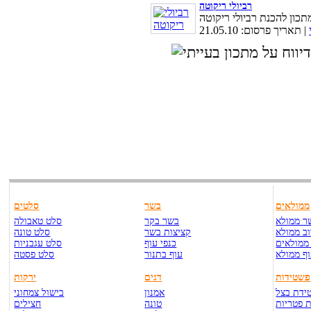
רביולי ריקוטה
| תאריך פרסום: 21.05.10
ממולאים
בשר
סלטים
ר ממולא
בשר בקר
סלט טאבולה
ב ממולא
קציצות בשר
סלט טונה
ממולאים
כנפי עוף
סלט עגבניות
ף ממולא
עוף בתנור
סלט פסטה
פשטידות
דגים
ירקות
ידת בצל
אמנון
בישול צמחוני
 פטריות
טונה
חצילים