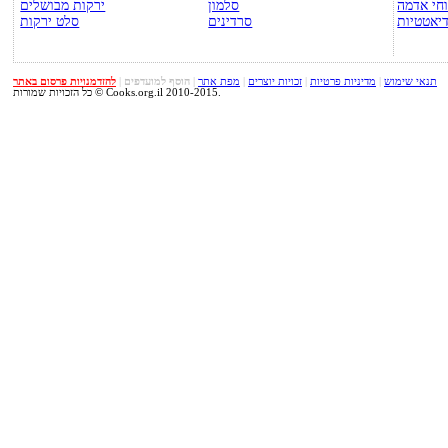
חי אדמה
סלמון
ירקות מבושלים
יאטטיות
סרדינים
סלט ירקות
תנאי שימוש
|
מדיניות פרטיות
|
זכויות יוצרים
|
מפת אתר
|
הוסף למועדפים
|
להזדמנויות פרסום באתר
כל הזכויות שמורות © Cooks.org.il 2010-2015.