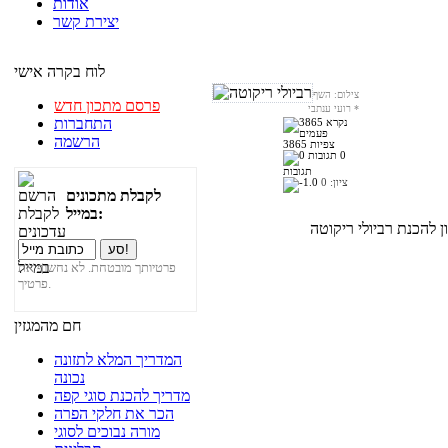
אודות
יצירת קשר
לוח בקרה אישי
צילום: השף
פרסם מתכון חדש
*
רועי ענתבי
התחברות
הרשמה
3865 צפיות
0
תגובות
ציון:
0
לקבלת מתכונים
במייל:
פרטיותך מובטחת. לא נחשוף את
פרטיך.
חם מהמגזין
המדריך המלא לתזונה
נכונה
מדריך להכנת סוגי קפה
הכר את חלקי הפרה
מורה נבוכים לסוגי