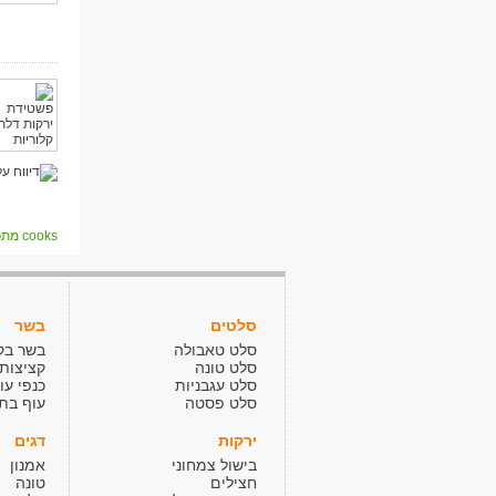
cooks מתכונים
סלטים
בשר
סלט טאבולה
בשר בק
סלט טונה
קציצות
סלט עגבניות
כנפי עו
סלט פסטה
עוף בתנ
ירקות
דגים
בישול צמחוני
אמנון
חצילים
טונה