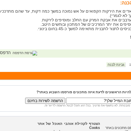
כנה:
דים את הירקות הקפואים על אש נמוכה במשך כמה דקות, עד שהם מתרככים
ך לא לגמרי).
רבבים את אבקת המרק עם החלב ומוסיפים לירקות.
סיפים את יתר המרכיבים של המתכון ובוחשים היטב.
יסים לתנור לתבנית מתאימה למשך כ-45 בחום בינוני.
הדפס
:
גבינה לבנה
להיות הראשונים לדעת איזה מתכונים פורסמו השבוע באתר?
מובטחת. לא נחשוף את פרטיך. בכל רגע תוכל לבטל הרשמה לדיוור זה.
הצטרף לקהילת אוהבי האוכל של אתר
Cooks