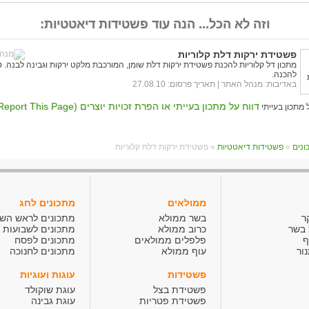
וזה לא הכל... הנה עוד פשטידות דיאטטיות:
פשטידת ירקות דלת קלוריות
מתכון דל קלוריות להכנת פשטידת ירקות דלת שומן, המורכבת מלקט ירקות וגבינה לבנה. ט
להכנה.
באדיבות:
מנהל האתר
| תאריך פרסום: 27.08.10
דווח על מתכון בעייתי או הפרת זכויות יוצרים (Report This Page)
»
פשטידות דיאטטיות
» פשטידת ירקות דלת קלוריות
ממולאים
מתכונים לחג
ר
בשר ממולא
מתכונים לראש הש
 בשר
כרוב ממולא
מתכונים לשבועות
ף
פלפלים ממולאים
מתכונים לפסח
ור
עוף ממולא
מתכונים לחנוכה
פשטידות
עוגות ועוגיות
פשטידת בצל
עוגת שוקולד
פשטידת פטריות
עוגת גבינה