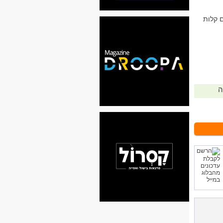
 קלות
ה