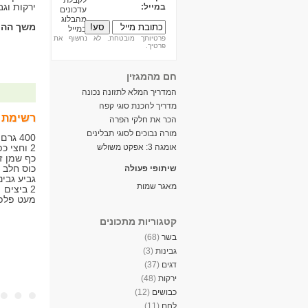
ירקות וגב
במייל:
משך ההכ
פרטיותך מובטחת. לא נחשוף את
פרטיך.
חם מהמגזין
המדריך המלא לתזונה נכונה
מדריך להכנת סוגי קפה
רשימת 
הכר את חלקי הפרה
מורה נבוכים לסוגי תבלינים
400 גרם לקט ירקות קפואים
אומגה 3: אפקט משולש
2 וחצי כפות אבקת מרק עוף
כף שמן ז
כוס חלב
שיתופי פעולה
גביע גבינה
מאגר שמות
2 ביצים
מעט פלפ
קטגוריות מתכונים
בשר
(68)
גבינות
(3)
דגים
(37)
ירקות
(48)
כבושים
(12)
לחם
(11)