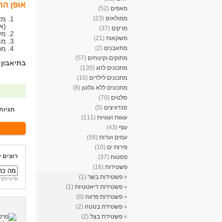
אופן הה
מאפים
(52)
ממולאים
(23)
מא
(א
מרקים
(37)
מע
משקאות
(21)
מו
מתאבנים
(2)
מכנ
מתוקים וקינוחים
(57)
בתיאבון!
מתכונים לחג
(135)
מתכונים לילדים
(10)
מתכונים ללא גלוטן
(8)
סלטים
(70)
סנדוויצים
(5)
תגיות
עוגות ועוגיות
(111)
עוף
(43)
עמים ועדות
(58)
פירות ים
(10)
רוצים 
פסטות
(37)
פשטידות
(16)
»
פשטידות בשר
(1)
פרטיותך 
»
פשטידות דיאטטיות
(1)
»
פשטידות פרווה
(0)
»
פשטידת בטטה
(2)
»
פשטידת בצל
(2)