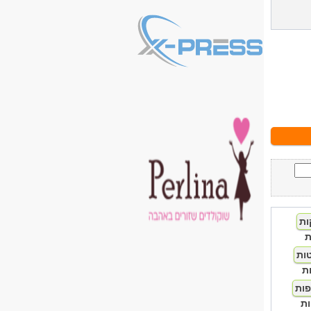
ת
ת
ת