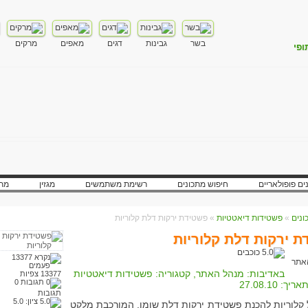
בשר
גבינות
דגים
מאפים
מרקים
ופי
ים פופולאריים
חיפוש מתכונים
רשימת משתמשים
מגזין
מתכ
»
פשטידות דיאטטיות
» פשטידת ירקות דלת קלוריות
 ירקות דלת קלוריות
באדיבות:
מנהל האתר
, קטגוריה:
פשטידות דיאטטיות
13377 צפיות
0
אריך:
27.08.10
תגובות
ציון:
5.0
 קלוריות להכנת פשטידת ירקות דלת שומן, המורכבת מלקט