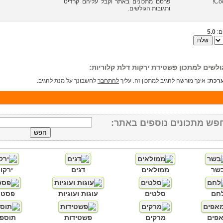
פרסם מתכונים באתר וקבל עליהם קרדיט
ותגובות הגולשים.
ם:
5.0
ולשים למתכון פשטידת ירקות דלת קלוריות:
רכת:
אינך מורשה להגיב למתכון זה. עליך
להתחבר
לחשבונך על מנת להגיב.
פש מתכונים נוספים באתר:
שר
ממולאים
דגים
ירקו
חם
סלטים
עוגות ועוגיות
פסטו
פים
מרקים
פשטידות
תוספו