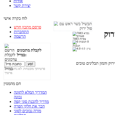
אודות
יצירת קשר
לוח בקרה אישי
פרסם מתכון חדש
התחברות
וק
הרשמה
7083 צפיות
0
תגובות
ציון:
4.0
לקבלת מתכונים
במייל:
פרטיותך מובטחת. לא נחשוף את
פרטיך.
חם מהמגזין
המדריך המלא לתזונה
נכונה
מדריך להכנת סוגי קפה
הכר את חלקי הפרה
מורה נבוכים לסוגי