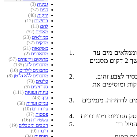
גבינות
(3)
דגים
(37)
ירקות
(48)
כבושים
(12)
לחם
(11)
מאפים
(52)
ממולאים
(23)
מרקים
(37)
משקאות
(21)
ממלאים מים עד
מתאבנים
(2)
מתוקים וקינוחים
(57)
לכיסוי הבשר. מרתיחים את הבשר למשך 2 דקום מסננים
מתכונים לחג
(135)
מתכונים לילדים
(10)
סיר לצבע זהוב.
מתכונים ללא גלוטן
(8)
סלטים
(70)
ות ומוסיפים את
סנדוויצים
(5)
עוגות ועוגיות
(111)
עוף
(43)
ים לרתיחה. מנמיכים
עמים ועדות
(58)
פירות ים
(10)
פסטות
(37)
פשטידות
(16)
רטבים ומטבלים
(19)
ריבות
(9)
יות תפוח
תוספות
(34)