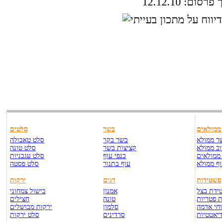
סום: 12.12.10
ממולאים
בשר
סלטים
ר ממולא
בשר בקר
סלט טאבולה
ב ממולא
קציצות בשר
סלט טונה
ממולאים
כנפי עוף
סלט עגבניות
ף ממולא
עוף בתנור
סלט פסטה
פשטידות
דגים
ירקות
ידת בצל
אמנון
בישול צמחוני
 פטריות
טונה
חצילים
חי אדמה
סלמון
ירקות מבושלים
יאטטיות
סרדינים
סלט ירקות